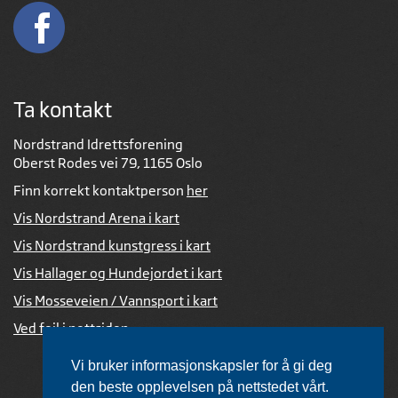
Ta kontakt
Nordstrand Idrettsforening
Oberst Rodes vei 79, 1165 Oslo
Finn korrekt kontaktperson
her
Vis Nordstrand Arena i kart
Vis Nordstrand kunstgress i kart
Vis Hallager og Hundejordet i kart
Vis Mosseveien / Vannsport i kart
Ved feil i nettsiden
Vi bruker informasjonskapsler for å gi deg
den beste opplevelsen på nettstedet vårt.