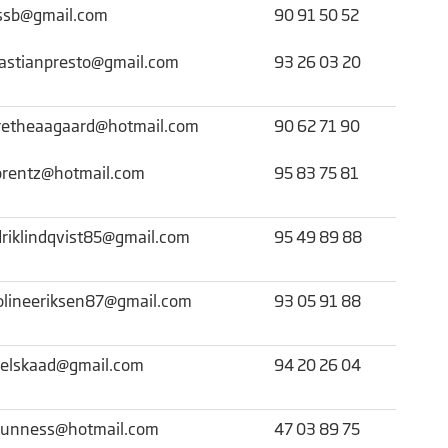
ssb@gmail.com
90 91 50 52
astianpresto@gmail.com
93 26 03 20
etheaagaard@hotmail.com
90 62 71 90
orentz@hotmail.com
95 83 75 81
driklindqvist85@gmail.com
95 49 89 88
olineeriksen87@gmail.com
93 05 91 88
selskaad@gmail.com
94 20 26 04
unness@hotmail.com
47 03 89 75