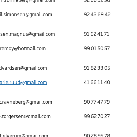
til.simonsen@gmail.com
92 43 69 42
sen.magnus@gmail.com
91 62 41 71
eremoy@hotmail.com
99 01 50 57
dvardsen@gmail.com
91 82 33 05
arie.ruud@gmail.com
41 66 11 40
ik.ravneberg@gmail.com
90 77 47 79
e.torgersen@gmail.com
99 62 70 27
t.elverum@gmail.com
90 28 56 78