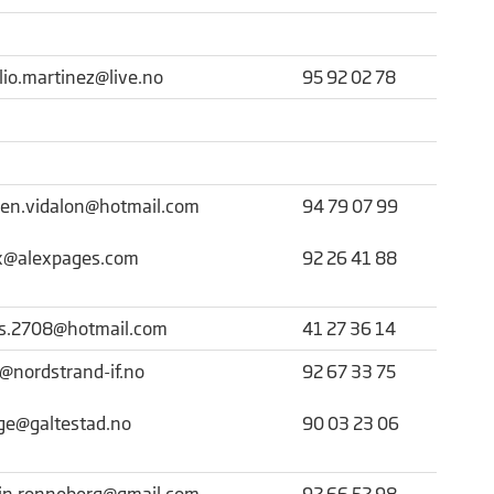
lio.martinez@live.no
95 92 02 78
ien.vidalon@hotmail.com
94 79 07 99
x@alexpages.com
92 26 41 88
ls.2708@hotmail.com
41 27 36 14
nordstrand-if.no
92 67 33 75
ge@galtestad.no
90 03 23 06
in.ronneberg@gmail.com
92 66 52 98