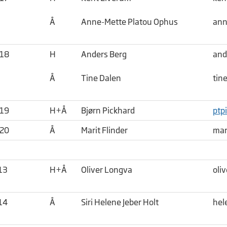
Å
Anne-Mette Platou Ophus
ann
018
H
Anders Berg
and
Å
Tine Dalen
tin
019
H+Å
Bjørn Pickhard
ptp
020
Å
Marit Flinder
mar
13
H+Å
Oliver Longva
oli
14
Å
Siri Helene Jeber Holt
hel