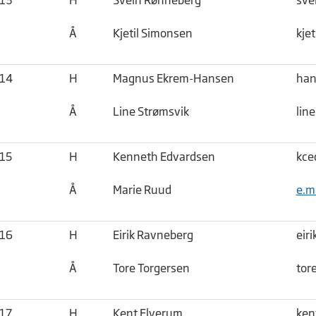
Å
Kjetil Simonsen
kje
014
H
Magnus Ekrem-Hansen
han
Å
Line Strømsvik
lin
015
H
Kenneth Edvardsen
kce
Å
Marie Ruud
e.m
016
H
Eirik Ravneberg
eir
Å
Tore Torgersen
tor
017
H
Kent Elverum
ken