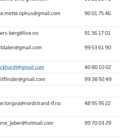
e.mette.ophus@gmail.com
90 01 75 46
ers-berg@live.no
91 36 17 01
etdalen@gmail.com
99 53 61 90
ickhardt@gmail.com
40 80 10 02
itflinder@gmail.com
99 38 92 49
ver.longva@nordstrand-if.no
48 95 95 22
ene_jeber@hotmail.com
99 70 03 29