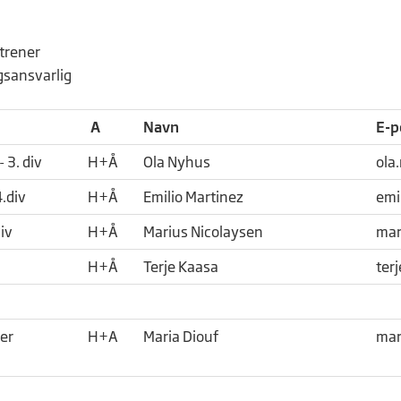
trener
gsansvarlig
A
Navn
E-p
- 3. div
H+Å
Ola Nyhus
ola
4.div
H+Å
Emilio Martinez
emi
div
H+Å
Marius Nicolaysen
mar
H+Å
Terje Kaasa
ter
er
H+A
Maria Diouf
mar