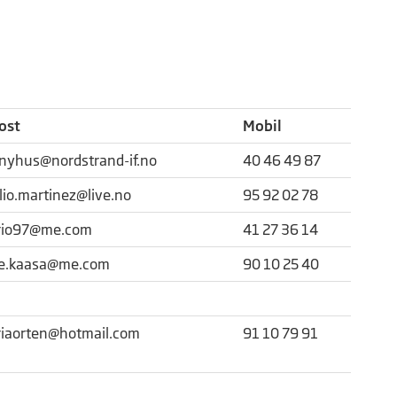
ost
Mobil
.nyhus@nordstrand-if.no
40 46 49 87
lio.martinez@live.no
95 92 02 78
io97@me.com
41 27 36 14
je.kaasa@me.com
90 10 25 40
iaorten@hotmail.com
91 10 79 91