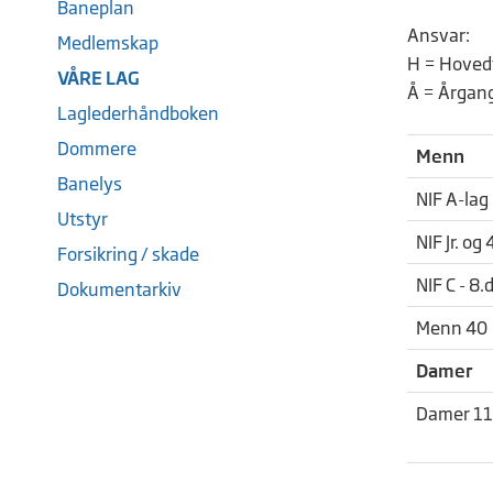
Baneplan
Ansvar:
Medlemskap
H = Hoved
VÅRE LAG
Å = Årgan
Laglederhåndboken
Dommere
Menn
Banelys
NIF A-lag 
Utstyr
NIF Jr. og 
Forsikring / skade
NIF C - 8.
Dokumentarkiv
Menn 40
Damer
Damer 11