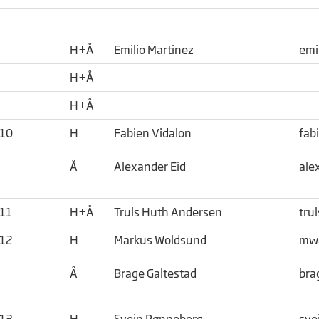
H+Å
Emilio Martinez
emi
H+Å
H+Å
010
H
Fabien Vidalon
fab
Å
Alexander Eid
ale
011
H+Å
Truls Huth Andersen
tru
012
H
Markus Woldsund
mw@
Å
Brage Galtestad
bra
013
H
Svein Rønneberg
sve