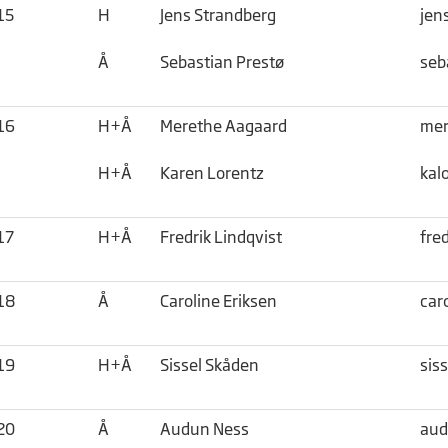
15
H
Jens Strandberg
jen
Å
Sebastian Prestø
seb
16
H+Å
Merethe Aagaard
mer
H+Å
Karen Lorentz
kal
17
H+Å
Fredrik Lindqvist
fre
18
Å
Caroline Eriksen
car
19
H+Å
Sissel Skåden
sis
20
Å
Audun Ness
aud