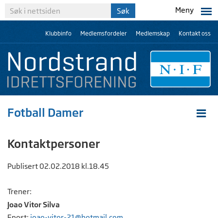
Meny
Klubbinfo
Medlemsfordeler
Medlemskap
Kontakt oss
Fotball Damer
Kontaktpersoner
Publisert 02.02.2018 kl.18.45
Trener:
Joao Vitor Silva
Epost:
joao-vitor-21@hotmail.com