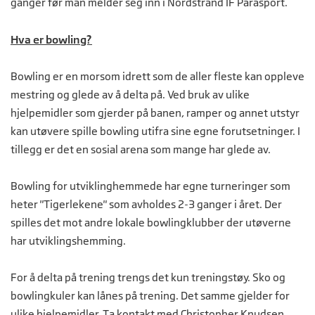
ganger før man melder seg inn i Nordstrand IF Parasport.
Hva er bowling?
Bowling er en morsom idrett som de aller fleste kan oppleve
mestring og glede av å delta på. Ved bruk av ulike
hjelpemidler som gjerder på banen, ramper og annet utstyr
kan utøvere spille bowling utifra sine egne forutsetninger. I
tillegg er det en sosial arena som mange har glede av.
Bowling for utviklinghemmede har egne turneringer som
heter "Tigerlekene" som avholdes 2-3 ganger i året. Der
spilles det mot andre lokale bowlingklubber der utøverne
har utviklingshemming.
For å delta på trening trengs det kun treningstøy. Sko og
bowlingkuler kan lånes på trening. Det samme gjelder for
ulike hjelpemidler. Ta kontakt med Christopher Knudsen