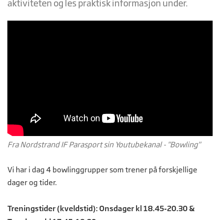
aktiviteten og les praktisk informasjon under.
Fra Nordstrand IF Parasport sin Youtubekanal - "Bowling"
Vi har i dag 4 bowlinggrupper som trener på forskjellige
dager og tider.
Treningstider (kveldstid): Onsdager kl 18.45-20.30 &