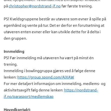
på
christopher@nordstrand-if.no
før første trening.
PS! Kveldsgruppene består av utøvere som evner å spille på
egenhånd og vente på tur. Det er derfor en forutsetning at
utøveren enten evner eller kan utvikle dette for å delta i
den gruppen.
Innmelding
PS! Før innmelding må utøveren ha vært på minst én
trening.
Innmelding i bowlinggruppa gjøres ved å følge denne
lenken:
https://group.spond.com/AIXAW
For mer detaljert informasjon om innmelding, medlems- og
aktivitetsavgift følg denne lenken:
https://nordstrand-
if.no/parasport/medlemskap
Hovedkontakt: