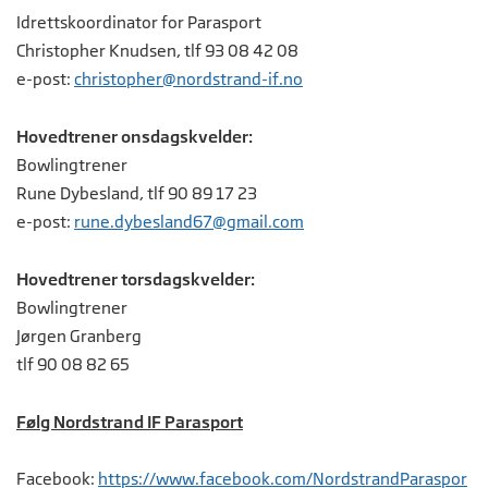
Idrettskoordinator for Parasport
Christopher Knudsen, tlf 93 08 42 08
e-post:
c
hristopher@nordstrand-if.no
Hovedtrener onsdagskvelder:
Bowlingtrener
Rune Dybesland, tlf 90 89 17 23
e-post:
rune.dybesland67@gmail.com
Hovedtrener torsdagskvelder:
Bowlingtrener
Jørgen Granberg
tlf 90 08 82 65
Følg Nordstrand IF Parasport
Facebook:
https://www.facebook.com/NordstrandParaspor