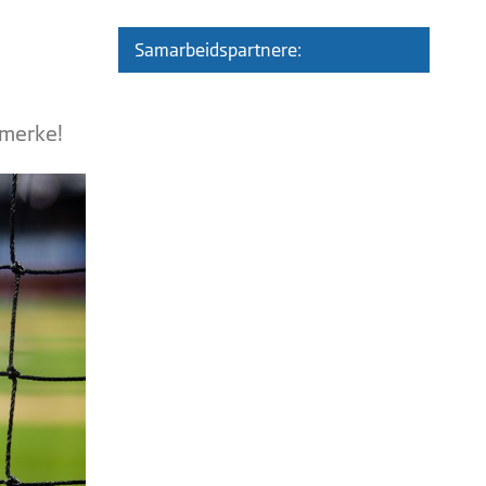
Samarbeidspartnere:
emerke!