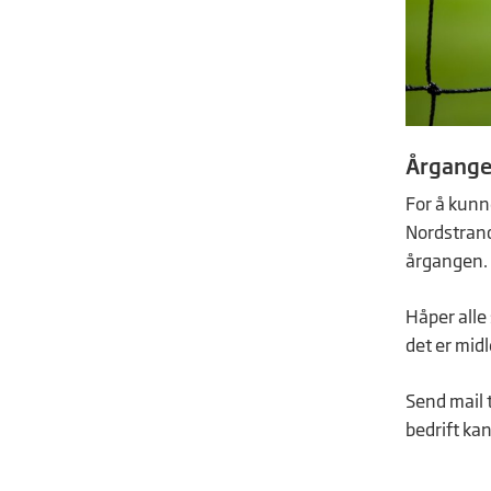
Årgange
For å kunne
Nordstrand 
årgangen.
Håper alle
det er midl
Send mail t
bedrift kan