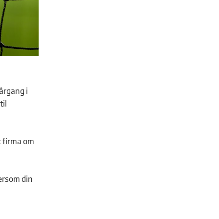
 årgang i
il
t firma om
ersom din