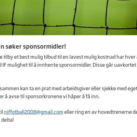
n søker sponsormidler!
 tilby et best mulig tilbud til en lavest mulig kostnad har hver
IF mulighet til å innhente sponsormidler. Disse går uavkortet t
 sammen kan ta en prat med arbeidsgiver eller sjekke med ege
er å avse til sponsorkronene vi håper å få inn.
il
niffotball2008@gmail.com
eller ring en av hovedtrenerne d
 delta!