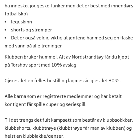
ha innesko, joggesko funker men det er best med innendørs
fotballsko)
leggskinn
shorts og strømper
Det er også veldig viktig at jentene har med seg en flaske
med vann på alle treninger
Klubben bruker hummel. Alt av Nordstrandtøy får du kjøpt
på Torshov
sport med 10% avslag.
Gjøres det en felles bestilling lagmessig gies det 30%.
Alle barna som er registrerte medlemmer og har betalt
kontigent får spille cuper og seriespill.
Til det trengs det fult kampsett som består av klubbsokkker,
klubbshorts, klubbtrøye (klubbtrøye får man av klubben) og
helst en klubbjakke/genser.