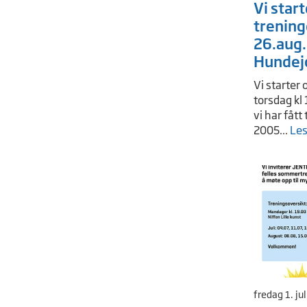
Vi star
trening
26.aug.
Hundej
Vi starter 
torsdag kl
vi har fått
2005...
Les
fredag 1. ju