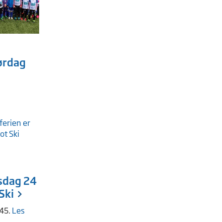
ørdag
sdag 24
Ski
745.
Les