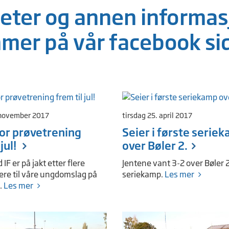
eter og annen informas
mer på vår facebook si
 november 2017
tirsdag 25. april 2017
or prøvetrening
Seier i første serie
 jul!
over Bøler 2.
IF er på jakt etter flere
Jentene vant 3-2 over Bøler 2
lere til våre ungdomslag på
seriekamp.
Les mer
.
Les mer