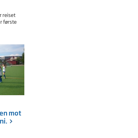
 reiset
år første
pen mot
ni.