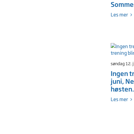
Sommer
Les mer
søndag 12. 
Ingen t
juni, Ne
høsten
Les mer