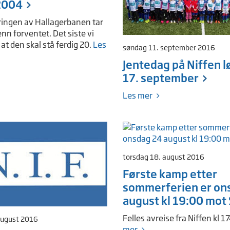
2004
ringen av Hallagerbanen tar
enn forventet. Det siste vi
 at den skal stå ferdig 20.
Les
søndag 11. september 2016
Jentedag på Niffen l
17. september
Les mer
torsdag 18. august 2016
Første kamp etter
sommerferien er on
august kl 19:00 mot 
Felles avreise fra Niffen kl 1
august 2016
mer