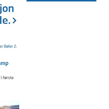
jon
de.
kamp
 i første