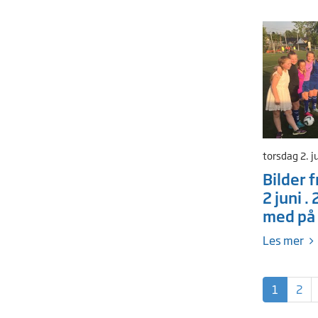
torsdag 2. j
Bilder 
2 juni .
med på
Les mer
1
2