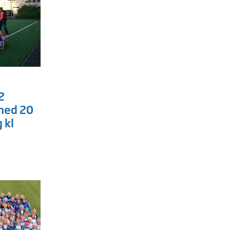
2
med 20
 kl