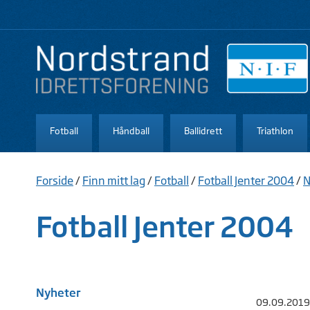
Fotball
Håndball
Ballidrett
Triathlon
Forside
/
Finn mitt lag
/
Fotball
/
Fotball Jenter 2004
/
N
Fotball Jenter 2004
Nyheter
09.09.2019