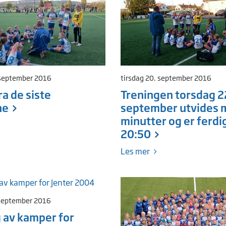
 september 2016
tirsdag 20. september 2016
ra de siste
Treningen torsdag 2
ne
september utvides 
minutter og er ferdig
20:50
Les mer
 september 2016
g av kamper for