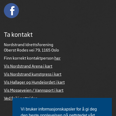
Ta kontakt
Nordstrand Idrettsforening
Oberst Rodes vei 79, 1165 Oslo
Finn korrekt kontaktperson
her
Vis Nordstrand Arena i kart
Vis Nordstrand kunstgress i kart
Vis Hallager og Hundejordet i kart
Vis Mosseveien / Vannsport i kart
Ved feil i nettsiden
Vi bruker informasjonskapsler for å gi deg
den beste opplevelsen på nettstedet vårt.