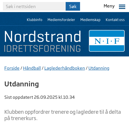
Meny
Klubbinfo
Medlemsfordeler
Medlemskap
Kontakt oss
Forside
/
Håndball
/
Laglederhåndboken
/
Utdanning
Utdanning
Sist oppdatert 26.09.2025 kl.10.34
Klubben oppfordrer trenere og lagledere til å delta
på trenerkurs.