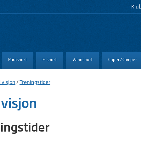
Klu
Parasport
E-sport
Vannsport
Cuper / Camper
ivisjon
/
Treningstider
visjon
ingstider