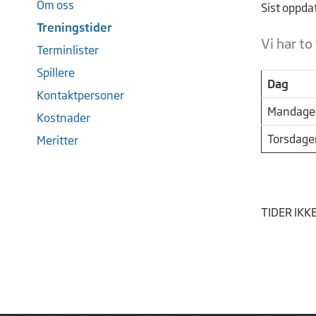
Om oss
Sist oppda
Treningstider
Vi har to
Terminlister
Spillere
Dag
Kontaktpersoner
Mandage
Kostnader
Torsdage
Meritter
TIDER IKK