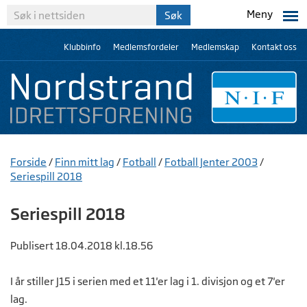
Meny
Klubbinfo
Medlemsfordeler
Medlemskap
Kontakt oss
Forside
/
Finn mitt lag
/
Fotball
/
Fotball Jenter 2003
/
Seriespill 2018
Seriespill 2018
Publisert 18.04.2018 kl.18.56
I år stiller J15 i serien med et 11'er lag i 1. divisjon og et 7'er
lag.