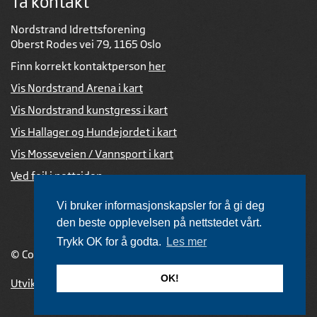
Ta kontakt
Nordstrand Idrettsforening
Oberst Rodes vei 79, 1165 Oslo
Finn korrekt kontaktperson
her
Vis Nordstrand Arena i kart
Vis Nordstrand kunstgress i kart
Vis Hallager og Hundejordet i kart
Vis Mosseveien / Vannsport i kart
Ved feil i nettsiden
Vi bruker informasjonskapsler for å gi deg
den beste opplevelsen på nettstedet vårt.
Trykk OK for å godta.
Les mer
© Copyright 2026 |
Personvernerklæring
OK!
Utviklet av Netlab
,
publiseres med eRedaktør