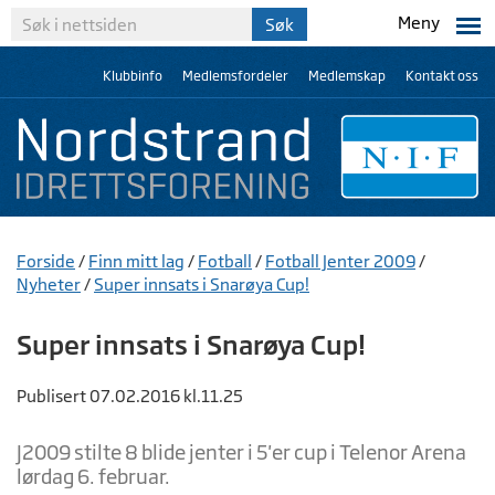
Meny
Klubbinfo
Medlemsfordeler
Medlemskap
Kontakt oss
Forside
/
Finn mitt lag
/
Fotball
/
Fotball Jenter 2009
/
Nyheter
/
Super innsats i Snarøya Cup!
Super innsats i Snarøya Cup!
Publisert 07.02.2016 kl.11.25
J2009 stilte 8 blide jenter i 5'er cup i Telenor Arena
lørdag 6. februar.