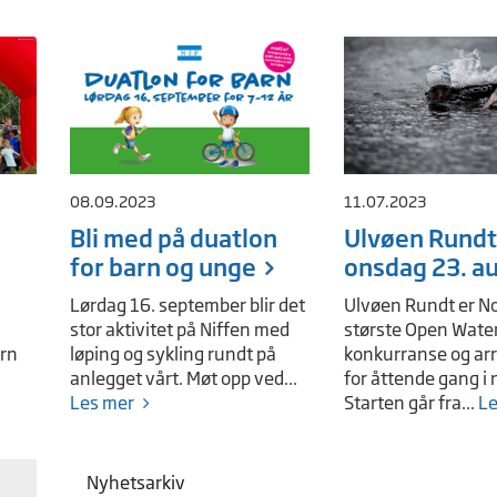
08.09.2023
11.07.2023
Bli med på duatlon
Ulvøen Rundt
for barn og unge
onsdag 23. a
Lørdag 16. september blir det
Ulvøen Rundt er N
stor aktivitet på Niffen med
største Open Wate
arn
løping og sykling rundt på
konkurranse og ar
anlegget vårt. Møt opp ved...
for åttende gang i 
Les mer
Starten går fra...
Le
Nyhetsarkiv