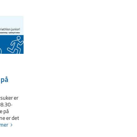
 på
lsuker er
18.30-
e på
ne er det
 mer