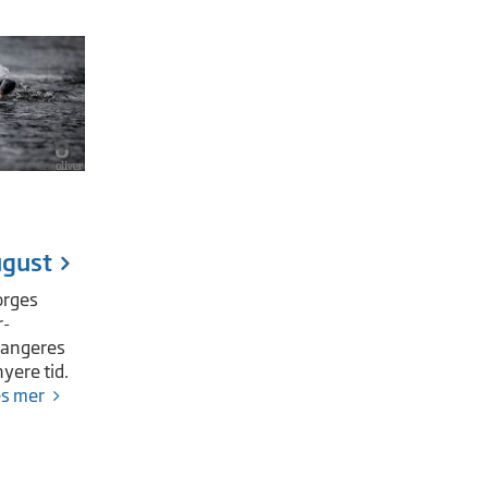
ugust
orges
r-
rangeres
nyere tid.
s mer