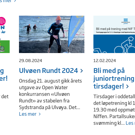
s mer
29.08.2024
12.02.2024
og
Ulvøen Rundt 2024
Bli med på
er!
juniortrening
Onsdag 21. august gikk årets
tirsdager!
utgave av Open Water
konkurransen «Ulvøen
 det
Tirsdager i oddetal
Rundt» av stabelen fra
det løpetrening kl 
Sydstranda på Ulvøya. Det...
19.30 med oppmøt
Les mer
Niffen. Partallsuke
svømming kl...
Les