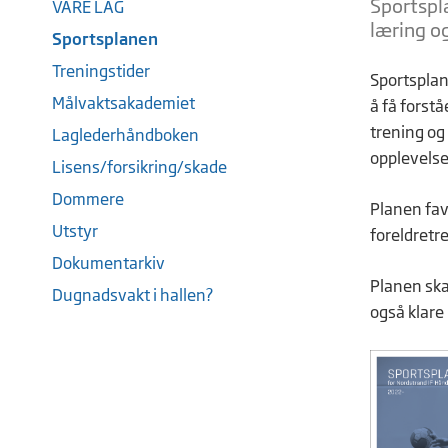
Sportspla
VÅRE LAG
læring o
Sportsplanen
Treningstider
Sportsplane
Målvaktsakademiet
å få forstå
trening og
Laglederhåndboken
opplevelse
Lisens/forsikring/skade
Dommere
Planen fav
Utstyr
foreldretr
Dokumentarkiv
Planen ska
Dugnadsvakt i hallen?
også klare 