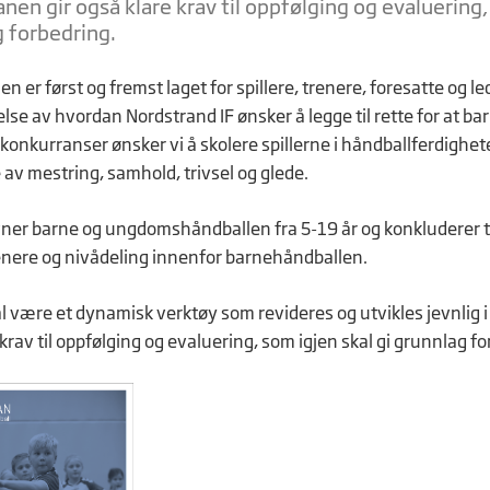
nen gir også klare krav til oppfølging og evaluering,
g forbedring.
n er først og fremst laget for spillere, trenere, foresatte og l
else av hvordan Nordstrand IF ønsker å legge til rette for at ba
 konkurranser ønsker vi å skolere spillerne i håndballferdighet
 av mestring, samhold, trivsel og glede.
ner barne og ungdomshåndballen fra 5-19 år og konkluderer ty
enere og nivådeling innenfor barnehåndballen.
l være et dynamisk verktøy som revideres og utvikles jevnlig i
krav til oppfølging og evaluering, som igjen skal gi grunnlag fo