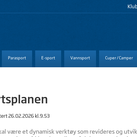
Klu
Parasport
E-sport
Vannsport
Cuper / Camper
tsplanen
tert 26.02.2026 kl.9.53
al være et dynamisk verktøy som revideres og utvikl