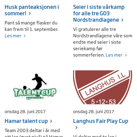
Husk panteaksjonen i
Seier i siste vårkamp
sommer!
for alle tre G03
Nordstrandlagene
Pant så mange flasker du
kan frem til 1. september.
Vi gratulerer alle tre
Les mer
Nordstrandlagene våre som
endte med seier i siste
seriekamp før
sommerferien.
Les mer
onsdag 28. juni 2017
onsdag 28. juni 2017
Hamar talent cup
Langhus Fair Play Cup
Team 2003 deltar i år med
ett lag (øvet nivå) på Hamar
Vi deltar med to lag i