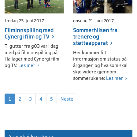
fredag 23. juni 2017
onsdag 21. juni 2017
Filminnspilling med
Sommerhilsen fra
Cynergi film og TV
trenere og
støtteapparat
Ti gutter fra g03 var i dag
med på filminnspilling på
Her kommer litt
Hallager med Cynergi film
informasjon om status på
og TV.
Les mer
årgangen og hva som skal
skje videre gjennom
sommerukene:
Les mer
1
2
3
4
5
Neste
Samarbeidspartnere: