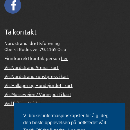
Ta kontakt
Nordstrand Idrettsforening
Oberst Rodes vei 79, 1165 Oslo
Finn korrekt kontaktperson
her
Vis Nordstrand Arena i kart
Vis Nordstrand kunstgress i kart
Vis Hallager og Hundejordet i kart
Vis Mosseveien / Vannsport i kart
Ved feil i nettsiden
Vi bruker informasjonskapsler for å gi deg
den beste opplevelsen på nettstedet vårt.