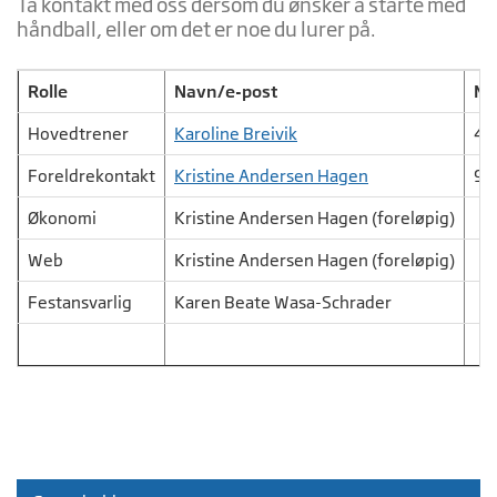
Ta kontakt med oss dersom du ønsker å starte med
håndball, eller om det er noe du lurer på.
Rolle
Navn/e-post
Mo
Hovedtrener
Karoline Breivik
46
Foreldrekontakt
Kristine Andersen Hagen
93
Økonomi
Kristine Andersen Hagen (foreløpig)
Web
Kristine Andersen Hagen (foreløpig)
Festansvarlig
Karen Beate Wasa-Schrader