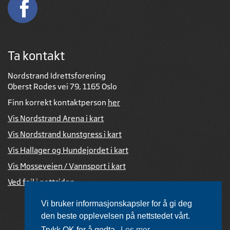
Ta kontakt
Nordstrand Idrettsforening
Oberst Rodes vei 79, 1165 Oslo
Finn korrekt kontaktperson
her
Vis Nordstrand Arena i kart
Vis Nordstrand kunstgress i kart
Vis Hallager og Hundejordet i kart
Vis Mosseveien / Vannsport i kart
Ved feil i nettsiden
Vi bruker informasjonskapsler for å gi deg
den beste opplevelsen på nettstedet vårt.
Trykk OK for å godta.
Les mer