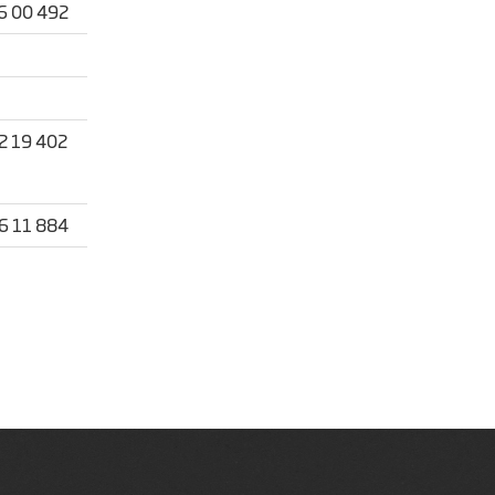
6 00 492
2 19 402
6 11 884