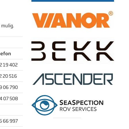
m mulig.
lefon
2 19 402
2 20 516
9 06 790
4 07 508
6 66 997