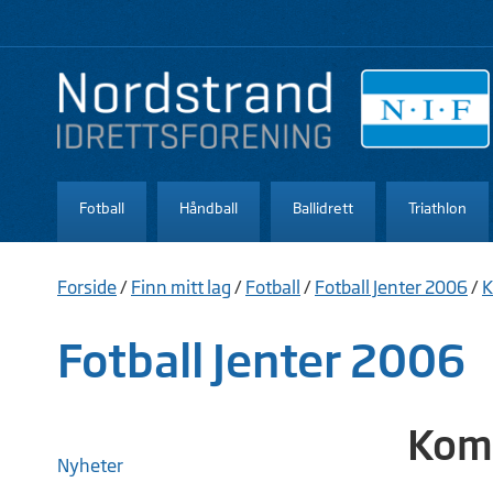
Fotball
Håndball
Ballidrett
Triathlon
Forside
/
Finn mitt lag
/
Fotball
/
Fotball Jenter 2006
/
K
Fotball Jenter 2006
Kom 
Nyheter