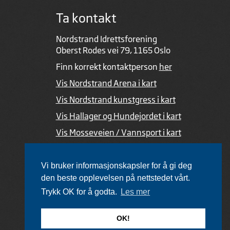
Ta kontakt
Nordstrand Idrettsforening
Oberst Rodes vei 79, 1165 Oslo
Finn korrekt kontaktperson
her
Vis Nordstrand Arena i kart
Vis Nordstrand kunstgress i kart
Vis Hallager og Hundejordet i kart
Vis Mosseveien / Vannsport i kart
Ved feil i nettsiden
Vi bruker informasjonskapsler for å gi deg
den beste opplevelsen på nettstedet vårt.
Trykk OK for å godta.
Les mer
Utviklet av Netlab
,
publiseres med eRedaktør
OK!