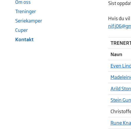
Om oss
Sist oppda
Treninger
Hvis du vi
Seriekamper
nif.j06@g
Cuper
Kontakt
TRENER
Navn
Even Lin
Madelein
Arild Sto
Stein Gu
Christoff
Rune Kna