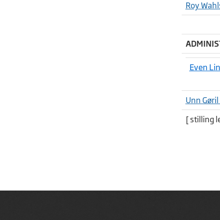
Roy Wahl
ADMINIS
Even Li
Unn Gøril
[ stilling l