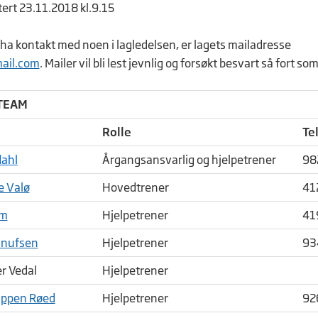
tert 23.11.2018 kl.9.15
l ha kontakt med noen i lagledelsen, er lagets mailadresse
mail.com
. Mailer vil bli lest jevnlig og forsøkt besvart så fort so
TEAM
Rolle
Te
dahl
Årgangsansvarlig og hjelpetrener
98
e Valø
Hovedtrener
41
rm
Hjelpetrener
41
nnufsen
Hjelpetrener
93
er Vedal
Hjelpetrener
ppen Røed
Hjelpetrener
92