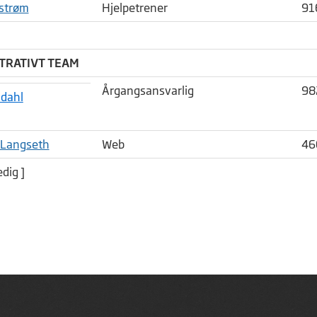
strøm
Hjelpetrener
91
TRATIVT TEAM
Årgangsansvarlig
98
ndahl
 Langseth
Web
46
edig ]