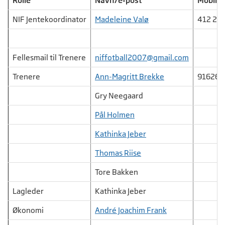
Rolle
Navn/e-post
Mobil
NIF Jentekoordinator
Madeleine Valø
412 20 
Fellesmail til Trenere
niffotball2007@gmail.com
Trenere
Ann-Magritt Brekke
916266
Gry Neegaard
Pål Holmen
Kathinka Jeber
Thomas Riise
Tore Bakken
Lagleder
Kathinka Jeber
Økonomi
André Joachim Frank