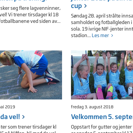
cup
sker seg flere lagvenninner,
vel! Vi trener tirsdager kl 18
Søndag 28. april strålte inns
fotballbanene ved siden av...
samholdet og fotballgleden 
sola. 19 ivrige NIF-jenter inn
stadion...
Les mer
mai 2019
fredag 3. august 2018
da vel!
Velkommen 5. sept
nter som trener tirsdager kl
Oppstart for gutter og jenter