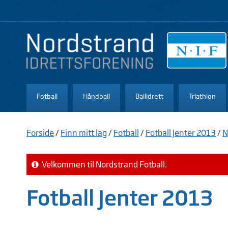
Fotball
Håndball
Ballidrett
Triathlon
Forside
/
Finn mitt lag
/
Fotball
/
Fotball Jenter 2013
/
N
Velkommen til Nordstrand Fotball.
Fotball Jenter 2013