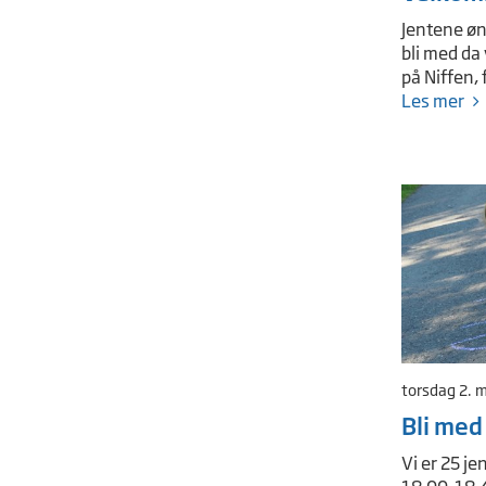
Jentene øn
bli med da 
på Niffen, 
Les mer
torsdag 2. 
Bli med 
Vi er 25 je