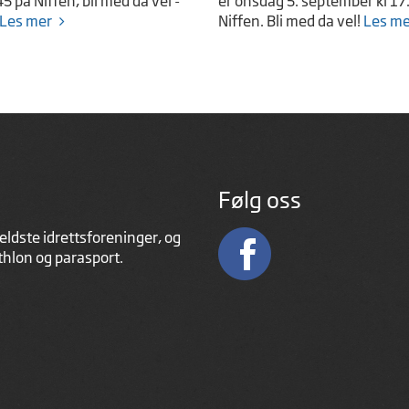
 på Niffen, bli med da vel -
er onsdag 5. september kl 17
Les mer
Niffen. Bli med da vel!
Les me
Følg oss
eldste idrettsforeninger, og
athlon og parasport.