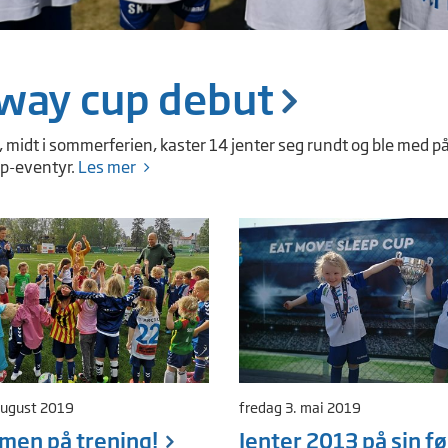
way cup debut
 midt i sommerferien, kaster 14 jenter seg rundt og ble med på 
p-eventyr.
Les mer
august 2019
fredag 3. mai 2019
men på trening!
Jenter 2013 på sin f