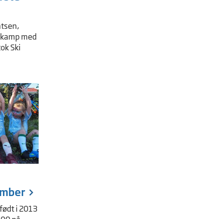
atsen,
i kamp med
tok Ski
ember
 født i 2013