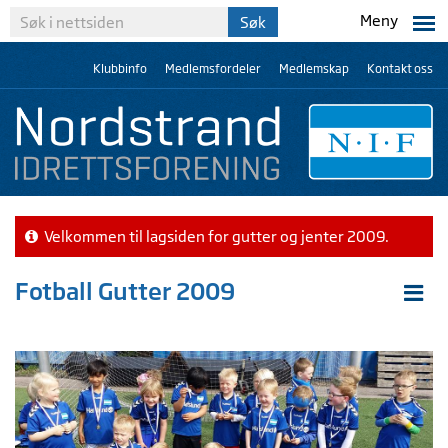
Meny
Klubbinfo
Medlemsfordeler
Medlemskap
Kontakt oss
Velkommen til lagsiden for gutter og jenter 2009.
Fotball Gutter 2009