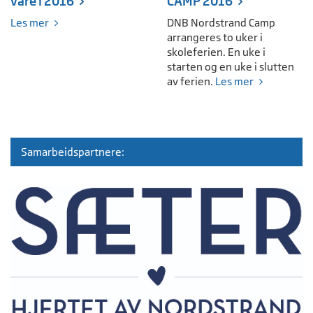
våre i 2016
CAMP 2016
Les mer
DNB Nordstrand Camp
arrangeres to uker i
skoleferien. En uke i
starten og en uke i slutten
av ferien.
Les mer
Samarbeidspartnere: