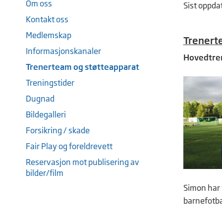
Om oss
Sist oppda
Kontakt oss
Medlemskap
Trenert
Informasjonskanaler
Hovedtre
Trenerteam og støtteapparat
Treningstider
Dugnad
Bildegalleri
Forsikring / skade
Fair Play og foreldrevett
Reservasjon mot publisering av
bilder/film
Simon har 
barnefotbal