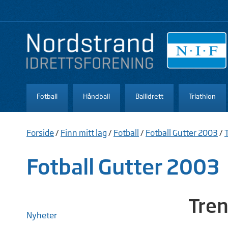
Fotball
Håndball
Ballidrett
Triathlon
Forside
/
Finn mitt lag
/
Fotball
/
Fotball Gutter 2003
/
Fotball Gutter 2003
Tren
Nyheter