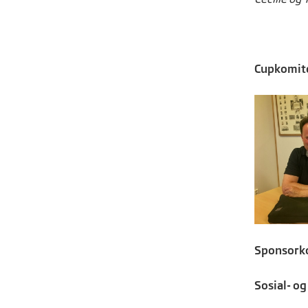
Cupkomit
Sponsork
Sosial- o