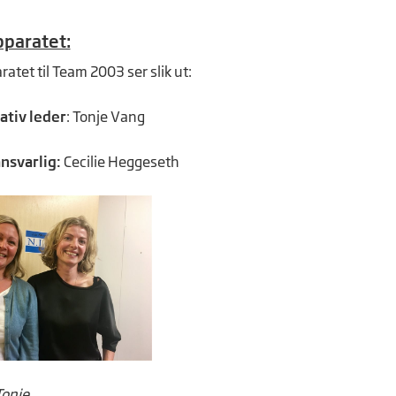
pparatet:
atet til Team 2003 ser slik ut:
ativ leder
: Tonje Vang
svarlig:
Cecilie Heggeseth
Tonje