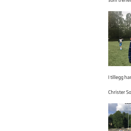
som trener
I tillegg h
Christer S