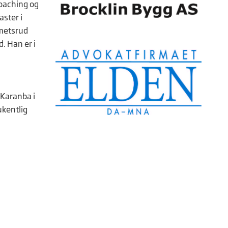
coaching og
aster i
emetsrud
d. Han er i
 Karanba i
ukentlig