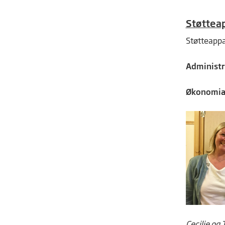
Støttea
Støtteappar
Administr
Økonomian
Cecilie og 