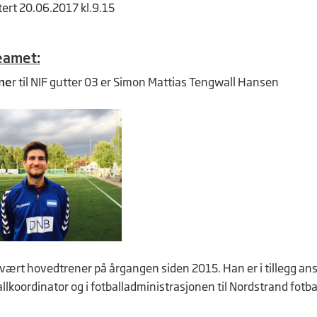
tert 20.06.2017 kl.9.15
eamet:
ne
r til NIF gutter 03 er Simon Mattias Tengwall Hansen
vært hovedtrener på årgangen siden 2015. Han er i tillegg an
lkoordinator og i fotballadministrasjonen til Nordstrand fotba