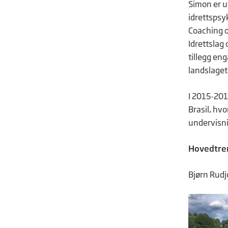
Simon er u
idrettspsyk
Coaching o
Idrettslag 
tillegg eng
landslaget
I 2015-201
Brasil, hvo
undervisni
Hovedtre
Bjørn Rudj