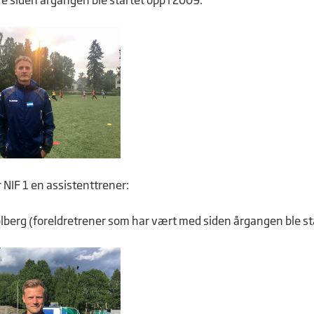
e siden årgangen ble startet opp i 2009.
ar NIF 1 en assistenttrener:
olberg (foreldretrener som har vært med siden årgangen ble st