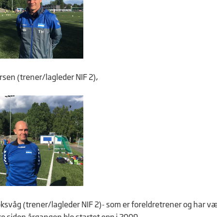
ersen (trener/lagleder NIF 2),
ksvåg (trener/lagleder NIF 2)- som er foreldretrener og har v