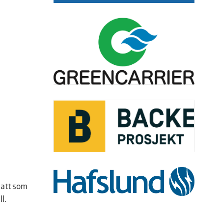
satt som
ll.