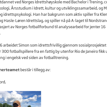
tdannet ved Norges Idrettshøyskole med Bachelor i Trening, 
ologi, Årsstudium i Idrett, kultur og utviklingssamarbeid, og M
g idrettspsykologi. Han har bakgrunn som aktiv spiller fra Kl
og Hasle-Løren Idrettslag, og spiller nå på A-laget til Nordstran
asjert av Norges fotballforbund til analysearbeid for jenter 16
.
6 arbeidet Simon som idrettsfrivillig gjennom sosialprosjektet
r 300 fotballspillere fra en fattig by utenfor Rio de Janeiro fikk 
ng i engelsk ved siden av fotballtrening.
nerteamet
består i tillegg av:
ord,