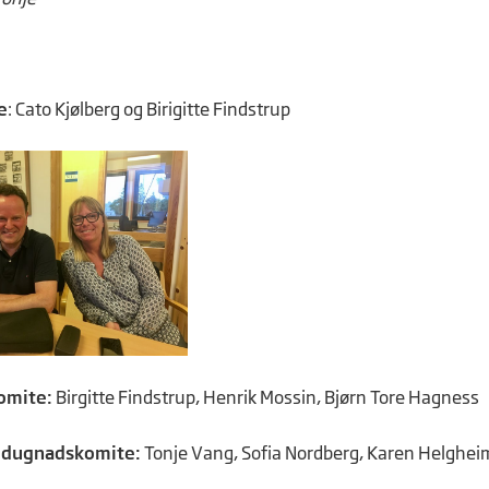
e
: Cato Kjølberg og Birigitte Findstrup
omite:
Birgitte Findstrup, Henrik Mossin, Bjørn Tore Hagness
g dugnadskomite:
Tonje Vang, Sofia Nordberg, Karen Helghei