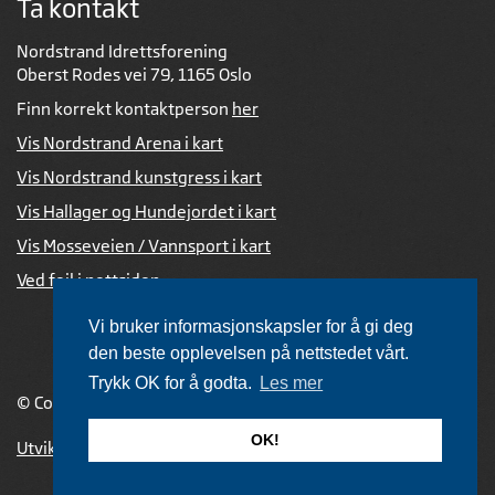
Ta kontakt
Nordstrand Idrettsforening
Oberst Rodes vei 79, 1165 Oslo
Finn korrekt kontaktperson
her
Vis Nordstrand Arena i kart
Vis Nordstrand kunstgress i kart
Vis Hallager og Hundejordet i kart
Vis Mosseveien / Vannsport i kart
Ved feil i nettsiden
Vi bruker informasjonskapsler for å gi deg
den beste opplevelsen på nettstedet vårt.
Trykk OK for å godta.
Les mer
© Copyright 2026 |
Personvernerklæring
OK!
Utviklet av Netlab
,
publiseres med eRedaktør