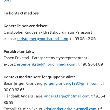
port
Ta kontakt med oss
Generelle henvendelser:
Christopher Knudsen - Idrettskoordinator Parasport
e-post:
c
hristopher@nordstrand-if.no
, tlf 93 08 42 08
Foreldrekontakt:
Espen Erikstad - Parasportens styrerepresentant
e-post:
espen.erikstad@noriginmedia.com
, tlf 90 96 61 89
Kontakt med trenere for gruppene våre:
Basis: Jørgen Granberg,
jorgengranberg123@gmail.com
, tlf
90 08 82 65
Håndball: Anders Färje,
anders.farje@hotmail.com
, tlf 91 54
36 55
Fotball: Kristian Skaug,
kristianskaugskole@gmail.com
, tlf