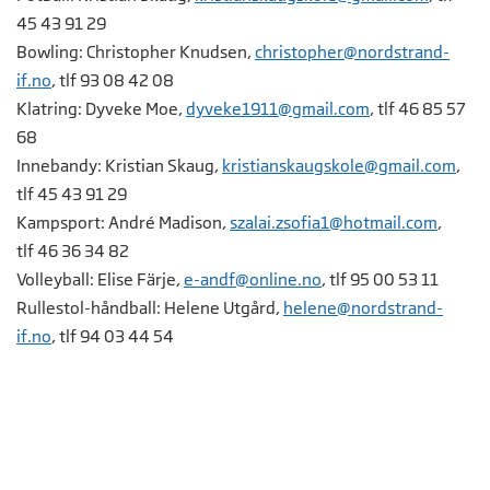
45 43 91 29
Bowling: Christopher Knudsen,
c
hristopher@nordstrand-
if.no
, tlf 93 08 42 08
Klatring: Dyveke Moe,
dyveke1911@gmail.com
, tlf 46 85 57
68
Innebandy: Kristian Skaug,
kristianskaugskole@gmail.com
,
tlf 45 43 91 29
Kampsport: André Madison,
szalai.zsofia1@hotmail.com
,
tlf 46 36 34 82
Volleyball: Elise Färje,
e-andf@online.no
, tlf 95 00 53 11
Rullestol-håndball: Helene Utgård,
helene@nordstrand-
if.no
, tlf 94 03 44 54