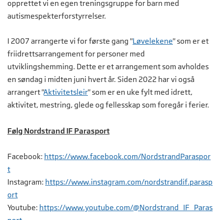
opprettet vi en egen treningsgruppe for barn med
autismespekterforstyrrelser.
I 2007 arrangerte vi for første gang "
Løvelekene
" som er et
friidrettsarrangement for personer med
utviklingshemming. Dette er et arrangement som avholdes
en søndag i midten juni hvert år. Siden 2022 har vi også
arrangert "
Aktivitetsleir
" som er en uke fylt med idrett,
aktivitet, mestring, glede og fellesskap som foregår i ferier.
Følg Nordstrand IF Parasport
Facebook:
https://www.facebook.com/NordstrandParaspor
t
Instagram:
https://www.instagram.com/nordstrandif.parasp
ort
Youtube:
https://www.youtube.com/@Nordstrand_IF_Paras