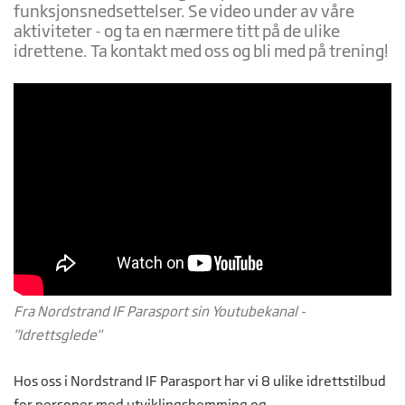
funksjonsnedsettelser. Se video under av våre
aktiviteter - og ta en nærmere titt på de ulike
idrettene. Ta kontakt med oss og bli med på trening!
Fra Nordstrand IF Parasport sin Youtubekanal -
"Idrettsglede"
Hos oss i Nordstrand IF Parasport har vi 8 ulike idrettstilbud
for personer med utviklingshemming og