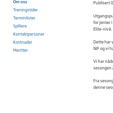
Om oss
Publisert 
Treningstider
Utgangspunk
Terminlister
for jenter 
Spillere
Elite-nivå.
Kontaktpersoner
Dette har v
Kostnader
NIF og vi h
Meritter
Vi har nåd
sesongen 20
Fra sesonge
denne seso