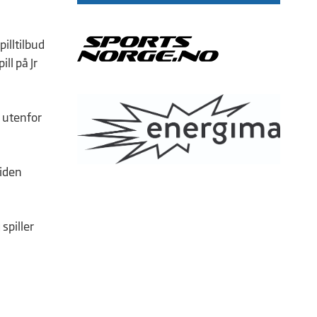
illtilbud
ll på Jr
e utenfor
iden
 spiller