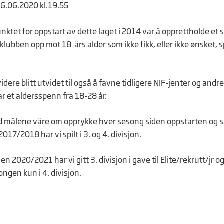
06.06.2020 kl.19.55
tet for oppstart av dette laget i 2014 var å opprettholde et sp
i klubben opp mot 18-års alder som ikke fikk, eller ikke ønsket, spi
idere blitt utvidet til også å favne tidligere NIF-jenter og andr
ar et aldersspenn fra 18-28 år.
d målene våre om opprykke hver sesong siden oppstarten og s
17/2018 har vi spilt i 3. og 4. divisjon.
n 2020/2021 har vi gitt 3. divisjon i gave til Elite/rekrutt/jr og
ngen kun i 4. divisjon.