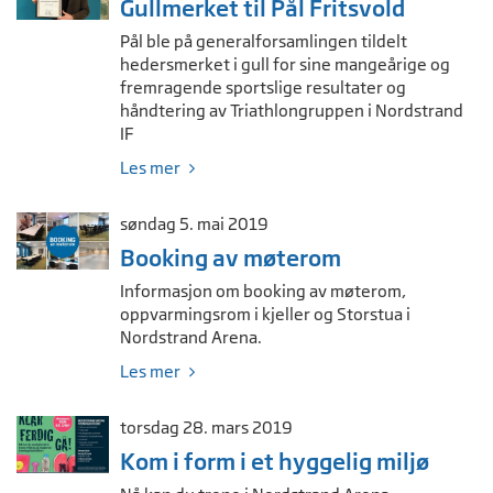
Gullmerket til Pål Fritsvold
Pål ble på generalforsamlingen tildelt
hedersmerket i gull for sine mangeårige og
fremragende sportslige resultater og
håndtering av Triathlongruppen i Nordstrand
IF
Les mer
søndag 5. mai 2019
Booking av møterom
Informasjon om booking av møterom,
oppvarmingsrom i kjeller og Storstua i
Nordstrand Arena.
Les mer
torsdag 28. mars 2019
Kom i form i et hyggelig miljø