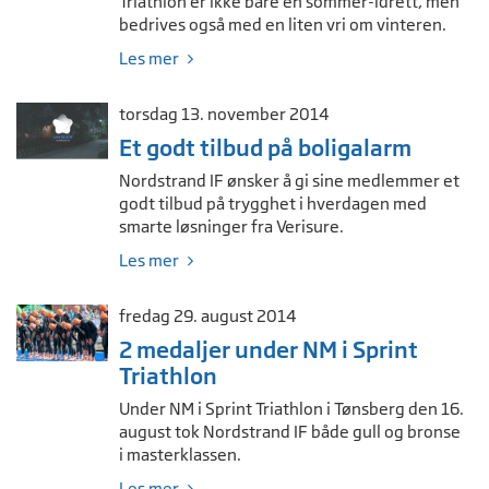
Triathlon er ikke bare en sommer-idrett, men
bedrives også med en liten vri om vinteren.
Les mer
torsdag 13. november 2014
Et godt tilbud på boligalarm
Nordstrand IF ønsker å gi sine medlemmer et
godt tilbud på trygghet i hverdagen med
smarte løsninger fra Verisure.
Les mer
fredag 29. august 2014
2 medaljer under NM i Sprint
Triathlon
Under NM i Sprint Triathlon i Tønsberg den 16.
august tok Nordstrand IF både gull og bronse
i masterklassen.
Les mer