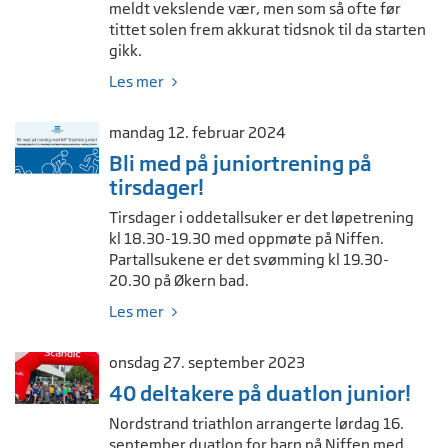
meldt vekslende vær, men som så ofte før
tittet solen frem akkurat tidsnok til da starten
gikk.
Les mer
mandag 12. februar 2024
Bli med på juniortrening på
tirsdager!
Tirsdager i oddetallsuker er det løpetrening
kl 18.30-19.30 med oppmøte på Niffen.
Partallsukene er det svømming kl 19.30-
20.30 på Økern bad.
Les mer
onsdag 27. september 2023
40 deltakere på duatlon junior!
Nordstrand triathlon arrangerte lørdag 16.
september duatlon for barn på Niffen med