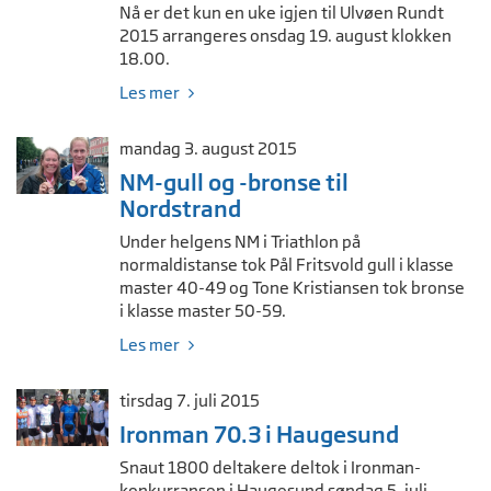
Nå er det kun en uke igjen til Ulvøen Rundt
2015 arrangeres onsdag 19. august klokken
18.00.
Les mer
mandag 3. august 2015
NM-gull og -bronse til
Nordstrand
Under helgens NM i Triathlon på
normaldistanse tok Pål Fritsvold gull i klasse
master 40-49 og Tone Kristiansen tok bronse
i klasse master 50-59.
Les mer
tirsdag 7. juli 2015
Ironman 70.3 i Haugesund
Snaut 1800 deltakere deltok i Ironman-
konkurransen i Haugesund søndag 5. juli.