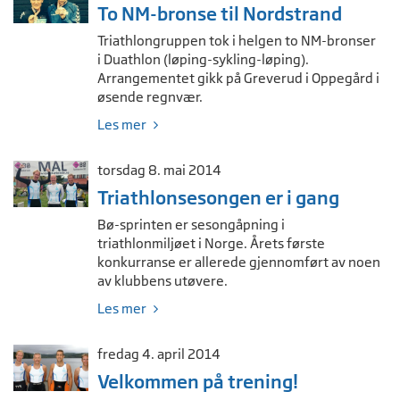
To NM-bronse til Nordstrand
Triathlongruppen tok i helgen to NM-bronser
i Duathlon (løping-sykling-løping).
Arrangementet gikk på Greverud i Oppegård i
øsende regnvær.
Les mer
torsdag 8. mai 2014
Triathlonsesongen er i gang
Bø-sprinten er sesongåpning i
triathlonmiljøet i Norge. Årets første
konkurranse er allerede gjennomført av noen
av klubbens utøvere.
Les mer
fredag 4. april 2014
Velkommen på trening!