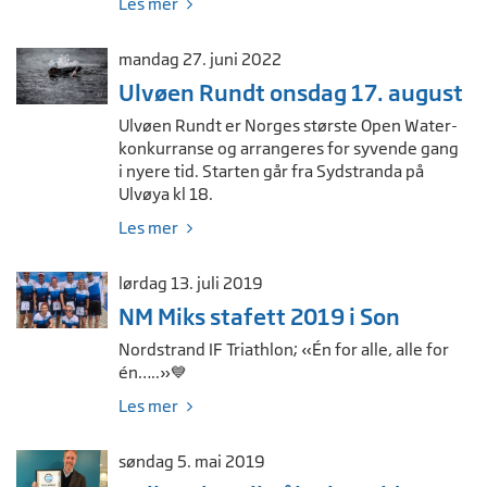
Les mer
mandag 27. juni 2022
Ulvøen Rundt onsdag 17. august
Ulvøen Rundt er Norges største Open Water-
konkurranse og arrangeres for syvende gang
i nyere tid. Starten går fra Sydstranda på
Ulvøya kl 18.
Les mer
lørdag 13. juli 2019
NM Miks stafett 2019 i Son
Nordstrand IF Triathlon; «Én for alle, alle for
én…..»💙
Les mer
søndag 5. mai 2019