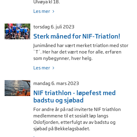
Ulvøya kl 18.
Les mer
torsdag 6. juli 2023
Sterk måned for NIF-Triatlon!
Junimåned har vært merket triatlon med stor
`T´. Her har det vært noe for alle, erfaren
som nybegynner, hver helg.
Les mer
mandag 6. mars 2023
NIF triathlon - løpefest med
badstu og sjøbad
For andre år på rad inviterte NIF triathlon
medlemmene til et sosialt løp langs
Oslofjorden, etterfulgt av av badstu og
sjøbad på Bekkelagsbadet.