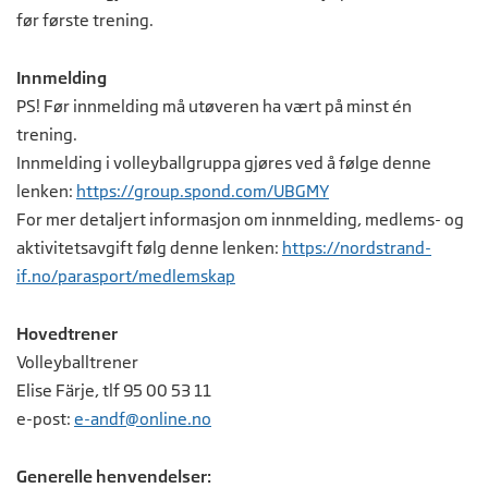
før første trening.
Innmelding
PS! Før innmelding må utøveren ha vært på minst én
trening.
Innmelding i volleyballgruppa gjøres ved å følge denne
lenken:
https://group.spond.com/UBGMY
For mer detaljert informasjon om innmelding, medlems- og
aktivitetsavgift følg denne lenken:
https://nordstrand-
if.no/parasport/medlemskap
Hovedtrener
Volleyballtrener
Elise Färje, tlf 95 00 53 11
e-post:
e-andf@online.no
Generelle henvendelser: