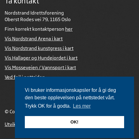
Ta kontakt
Nordstrand Idrettsforening
Oberst Rodes vei 79, 1165 Oslo
Finn korrekt kontaktperson
her
Vis Nordstrand Arena i kart
Vis Nordstrand kunstgress i kart
Vis Hallager og Hundejordet i kart
Vis Mosseveien / Vannsport i kart
Ved feil i nettsiden
Vi bruker informasjonskapsler for å gi deg
den beste opplevelsen på nettstedet vårt.
Trykk OK for å godta.
Les mer
© Copyright 2026 |
Personvernerklæring
OK!
Utviklet av Netlab
,
publiseres med eRedaktør