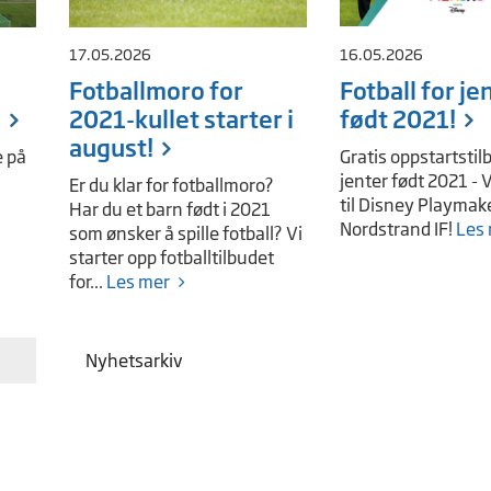
17.05.2026
16.05.2026
Fotballmoro for
Fotball for je
i
2021-kullet starter i
født 2021!
august!
e på
Gratis oppstartstil
jenter født 2021 -
Er du klar for fotballmoro?
til Disney Playmak
Har du et barn født i 2021
Nordstrand IF!
Les
som ønsker å spille fotball? Vi
starter opp fotballtilbudet
for...
Les mer
Nyhetsarkiv