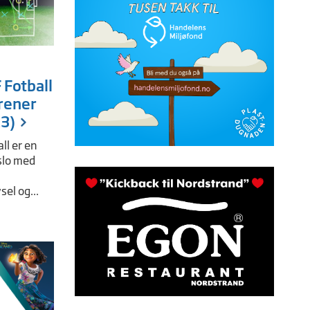
 Fotball
rener
13)
ll er en
slo med
sel og...