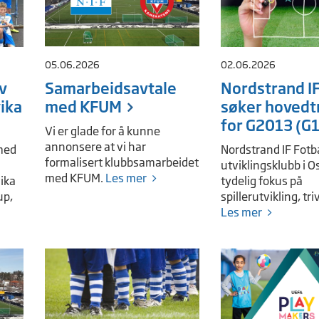
05.06.2026
02.06.2026
v
Samarbeidsavtale
Nordstrand IF
vika
med KFUM
søker hovedt
for G2013 (G
Vi er glade for å kunne
annonsere at vi har
 med
Nordstrand IF Fotba
formalisert klubbsamarbeidet
utviklingsklubb i O
med KFUM.
Les mer
vika
tydelig fokus på
up,
spillerutvikling, triv
Les mer