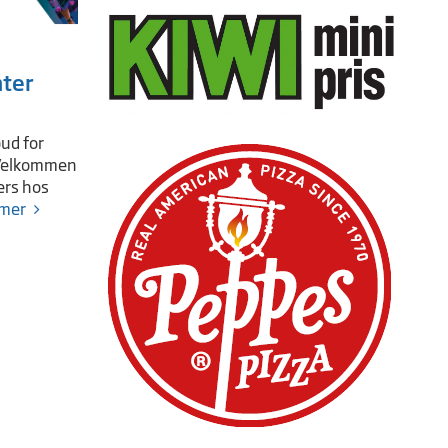
nter
bud for
 Velkommen
ers hos
 mer