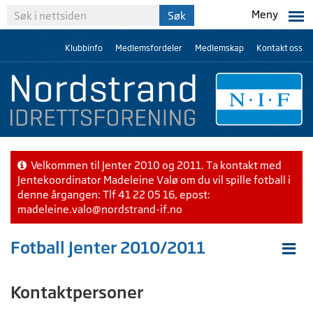
Meny
Klubbinfo
Medlemsfordeler
Medlemskap
Kontakt oss
Velkommen til Jenter 2010 og 2011. Ta kontakt med
Jentekoordinator Madeleine Valø om du vil spille fotball i
denne årgangen: Tlf 41 22 05 16, epost:
madeleine.valo@nordstrand-if.no
Fotball Jenter 2010/2011
Kontaktpersoner