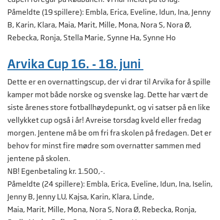
Påmeldte (19 spillere): Embla, Erica, Eveline, Idun, Ina, Jenny
B, Karin, Klara, Maia, Marit, Mille, Mona, Nora S, Nora Ø,
Rebecka, Ronja, Stella Marie, Synne Ha, Synne Ho
Arvika Cup 16. - 18. juni
Dette er en overnattingscup, der vi drar til Arvika for å spille
kamper mot både norske og svenske lag. Dette har vært de
siste årenes store fotballhøydepunkt, og vi satser på en like
vellykket cup også i år! Avreise torsdag kveld eller fredag
morgen. Jentene må be om fri fra skolen på fredagen. Det er
behov for minst fire mødre som overnatter sammen med
jentene på skolen.
NB! Egenbetaling kr. 1.500,-.
Påmeldte (24 spillere): Embla, Erica, Eveline, Idun, Ina, Iselin,
Jenny B, Jenny LU, Kajsa, Karin, Klara, Linde,
Maia, Marit, Mille, Mona, Nora S, Nora Ø, Rebecka, Ronja,