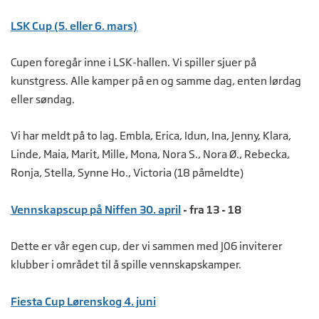
LSK Cup (5. eller 6. mars)
Cupen foregår inne i LSK-hallen. Vi spiller sjuer på
kunstgress. Alle kamper på en og samme dag, enten lørdag
eller søndag.
Vi har meldt på to lag. Embla, Erica, Idun, Ina, Jenny, Klara,
Linde, Maia, Marit, Mille, Mona, Nora S., Nora Ø., Rebecka,
Ronja, Stella, Synne Ho., Victoria (18 påmeldte)
Vennskapscup på Niffen 30. april
- fra 13 - 18
Dette er vår egen cup, der vi sammen med J06 inviterer
klubber i området til å spille vennskapskamper.
Fiesta Cup Lørenskog 4. juni