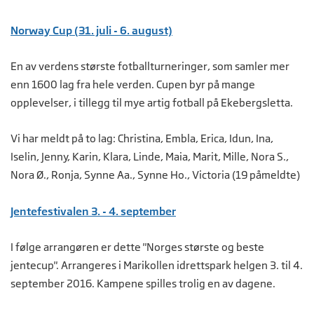
Norway Cup (31. juli - 6. august)
En av verdens største fotballturneringer, som samler mer
enn 1600 lag fra hele verden. Cupen byr på mange
opplevelser, i tillegg til mye artig fotball på Ekebergsletta.
Vi har meldt på to lag: Christina, Embla, Erica, Idun, Ina,
Iselin, Jenny, Karin, Klara, Linde, Maia, Marit, Mille, Nora S.,
Nora Ø., Ronja, Synne Aa., Synne Ho., Victoria (19 påmeldte)
Jentefestivalen 3. - 4. september
I følge arrangøren er dette "Norges største og beste
jentecup". Arrangeres i Marikollen idrettspark helgen 3. til 4.
september 2016. Kampene spilles trolig en av dagene.