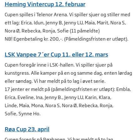
Heming Vintercup 12. februar
Cupen spilles i Telenor Arena. Vi spiller sjuer og stiller med
ett lag: Erica, Idun, Jenny B, Jenny LU, Maia, Marit, Nora S,
Nora Ø, Rebecka, Ronja, Sofie (11 påmeldte)
NB! Egenbetaling kr. 200,-. (Påmeldingsfristen er utløpt).
LSK Vanpee 7´er Cup 11. eller 12. mars
Cupen foregår inne i LSK-hallen. Vi spiller sjuer på
kunstgress. Alle kamper på en og samme dag, enten lørdag
eller søndag. Vi har meldt på to lag i øvet serie.
17 jenter er meldt på (påmeldingsfristen er utløpt): Embla,
Erica, Eveline, Ina, Jenny B., Jenny LU, Karin, Klara,
Linde, Maia, Mona, Nora S, Nora Ø, Rebecka, Ronja,
Sofie, Synne Ho.
Røa Cup 23. april
Cupen foregår på Røabanen. Vi har meldt på to lag.