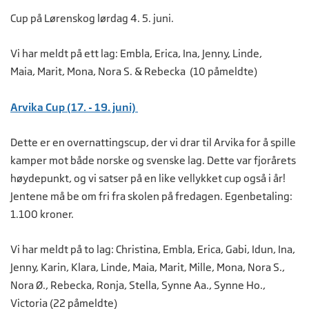
Cup på Lørenskog lørdag 4. 5. juni.
Vi har meldt på ett lag: Embla, Erica, Ina, Jenny, Linde,
Maia, Marit, Mona, Nora S. & Rebecka (10 påmeldte)
Arvika Cup (17. - 19. juni)
Dette er en overnattingscup, der vi drar til Arvika for å spille
kamper mot både norske og svenske lag. Dette var fjorårets
høydepunkt, og vi satser på en like vellykket cup også i år!
Jentene må be om fri fra skolen på fredagen. Egenbetaling:
1.100 kroner.
Vi har meldt på to lag: Christina, Embla, Erica, Gabi, Idun, Ina,
Jenny, Karin, Klara, Linde, Maia, Marit, Mille, Mona, Nora S.,
Nora Ø., Rebecka, Ronja, Stella, Synne Aa., Synne Ho.,
Victoria (22 påmeldte)