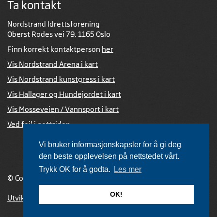
Ta kontakt
Nordstrand Idrettsforening
Oberst Rodes vei 79, 1165 Oslo
Finn korrekt kontaktperson
her
Vis Nordstrand Arena i kart
Vis Nordstrand kunstgress i kart
Vis Hallager og Hundejordet i kart
Vis Mosseveien / Vannsport i kart
Ved feil i nettsiden
Vi bruker informasjonskapsler for å gi deg
den beste opplevelsen på nettstedet vårt.
Trykk OK for å godta.
Les mer
© Copyright 2026 |
Personvernerklæring
OK!
Utviklet av Netlab
,
publiseres med eRedaktør