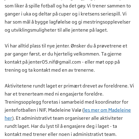
som liker å spille fotball og ha det gøy. Vi trener sammen to
ganger i uka og deltar på cuper og i kretsens seriespill.
Vi
har som mål å bygge lagfølelse og gi mestringsopplevelser
og utviklingsmuligheter til alle jentene på laget.
Vi har alltid plass til nye jenter. Ønsker du å prøvetrene et
par ganger først, er du hjertelig velkommen.
Ta gjerne
kontakt på
jenter05.nif@gmail.com
- eller møt opp på
trening og ta kontakt med en av trenerne.
Aktivitetene rundt laget er primært drevet av foreldrene. Vi
har et trenerteam med ni engasjerte foreldre.
Treningsopplegg foretas i samarbeid med
koordinator for
jentefotballen i NIF,
Madeleine Valø (
les mer om Madeleine
her
).
Et administrativt team organiserer alle aktiviteter
rundt laget. Har du lyst til å engasjere deg i laget - ta
kontakt med trener eller noen i administrativt team.