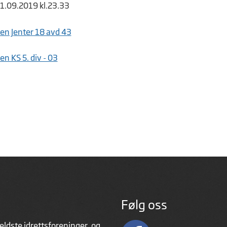
21.09.2019 kl.23.33
en Jenter 18 avd 43
n KS 5. div - 03
Følg oss
eldste idrettsforeninger, og