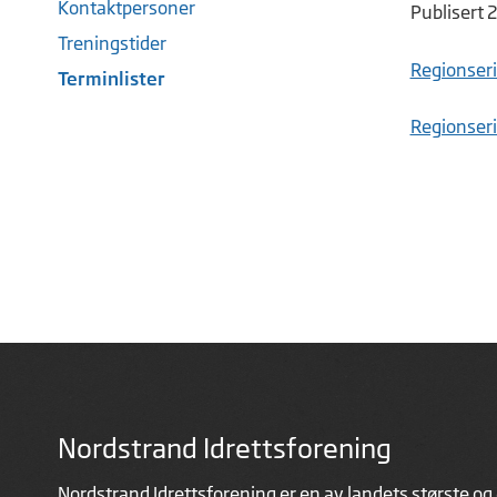
Kontaktpersoner
Publisert 
Treningstider
Regionseri
Terminlister
Regionserie
Nordstrand Idrettsforening
Nordstrand Idrettsforening er en av landets største og 