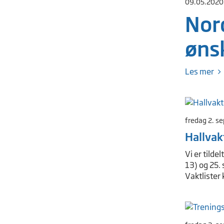
09.05.2020
Nor
ønsk
Les mer
fredag 2. s
Hallvak
Vi er tilde
13) og 25.
Vaktlister