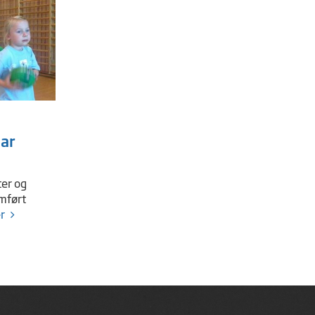
ar
ter og
omført
r