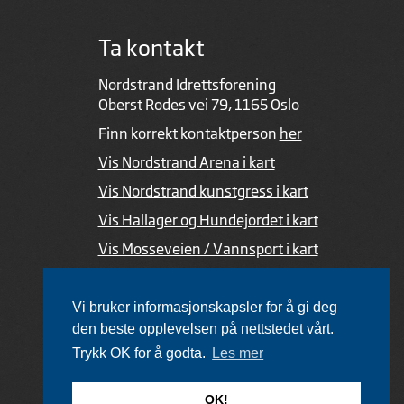
Ta kontakt
Nordstrand Idrettsforening
Oberst Rodes vei 79, 1165 Oslo
Finn korrekt kontaktperson
her
Vis Nordstrand Arena i kart
Vis Nordstrand kunstgress i kart
Vis Hallager og Hundejordet i kart
Vis Mosseveien / Vannsport i kart
Ved feil i nettsiden
Vi bruker informasjonskapsler for å gi deg
den beste opplevelsen på nettstedet vårt.
Trykk OK for å godta.
Les mer
Utviklet av Netlab
,
publiseres med eRedaktør
OK!