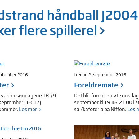
dstrand håndball J2004
er flere spillere!
eptember 2016
fredag 2. september 2016
ter
Foreldremøte
lt vakter søndagene 18. (9-
Det blir foreldremøte onsdag
 september (13-17).
september kl 19.45-21.00 i s
 kommer.
Les mer
sal/kafeteria på Niffen.
Les 