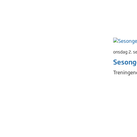
onsdag 2. s
Sesonge
Treningene