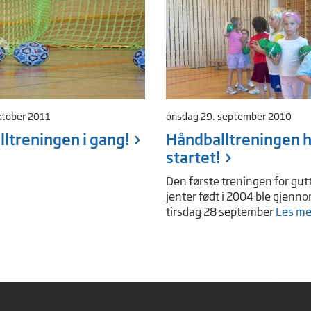
oktober 2011
onsdag 29. september 2010
ltreningen i gang!
Håndballtreningen h
startet!
Den første treningen for gut
jenter født i 2004 ble gjenn
tirsdag 28 september
Les me