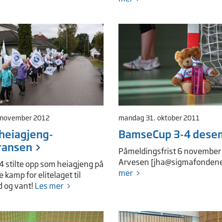
 november 2012
mandag 31. oktober 2011
 heiagjeng-
BamseCup 3-4 dese
ransen
Påmeldingsfrist 6 november t
Arvesen [
jha@sigmafonden
4 stilte opp som heiagjeng på
mer
e kamp for elitelaget til
 og vant!
Les mer