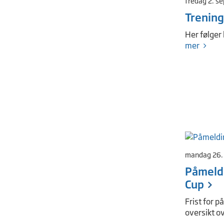
fredag 2. s
Trening
Her følger
mer
mandag 26.
Påmeldi
Cup
Frist for 
oversikt o