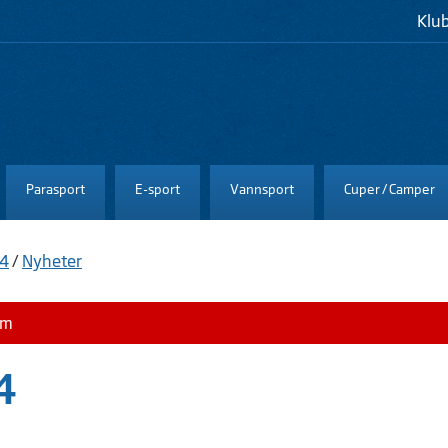
Klu
Parasport
E-sport
Vannsport
Cuper / Camper
04
/
Nyheter
om
4