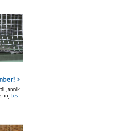
mber!
il: Jannik
e.no
]
Les