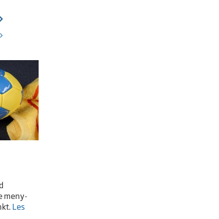
ed
Se meny-
nkt.
Les