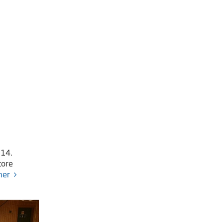
 14.
tore
mer