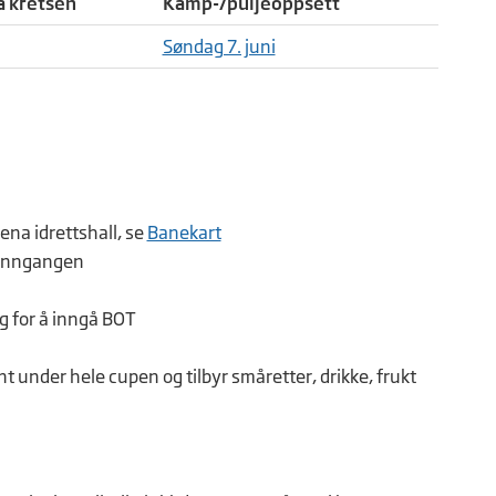
a kretsen
Kamp-/puljeoppsett
Søndag 7. juni
na idrettshall, se
Banekart
edinngangen
ng for å inngå BOT
 under hele cupen og tilbyr småretter, drikke, frukt