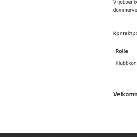
Vi jobber 
dommervei
Kontaktpe
Rolle
Klubbkon
Velkomme