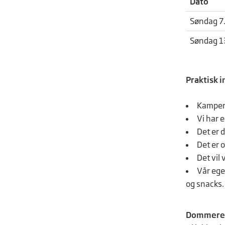
Dato
Søndag 7.
Søndag 1
Praktisk 
Kampene
Vi har 
Det er 
Det er o
Det vil 
Vår ege
og snacks
Dommere