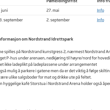
Påmeldingsfrist
Info fr
 juni
27. mai
Info
3. september
2. september
Info
informasjon om Nordstrand Idrettspark
 spilles på Nordstrand kunstgress 2, nærmest Nordstrand Are
eget P-hus under arenaen, nedkjøring til høyre/nord for hov
det ikke ladeplikt på ladeplassene under arrangementet
gså mulig å parkere i gatene men da er det viktig å følge skilti
være ulike salgsboder for mat og drikke ute på feltet.
n hyggelige kafé Storstua i Nordstrand Arena holder også åpent
.