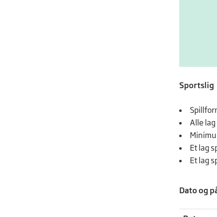
Sportslig
Spillfo
Alle la
Minimum
Et lag s
Et lag 
Dato og p