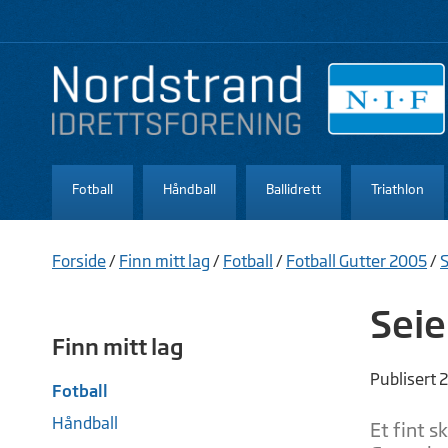
Fotball
Håndball
Ballidrett
Triathlon
Forside
/
Finn mitt lag
/
Fotball
/
Fotball Gutter 2005
/
Seie
Finn mitt lag
Publisert 
Fotball
Håndball
Et fint s