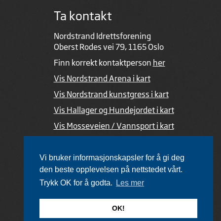
Ta kontakt
Nordstrand Idrettsforening
Oberst Rodes vei 79, 1165 Oslo
Finn korrekt kontaktperson
her
Vis Nordstrand Arena i kart
Vis Nordstrand kunstgress i kart
Vis Hallager og Hundejordet i kart
Vis Mosseveien / Vannsport i kart
Ved feil i nettsiden
Vi bruker informasjonskapsler for å gi deg
den beste opplevelsen på nettstedet vårt.
Trykk OK for å godta.
Les mer
Utviklet av Netlab
,
publiseres med eRedaktør
OK!