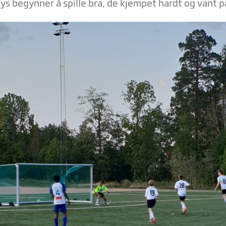
ys begynner å spille bra, de kjempet hardt og vant p