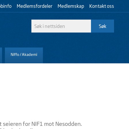
bbinfo
Medlemsfordeler
Medlemskap
Kontakt oss
Niffo / Akademi
kret seieren for NIF1 mot Nesodden.