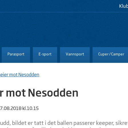
Klu
Parasport
E-sport
Vannsport
Cuper / Camper
Seier mot Nesodden
r mot Nesodden
27.08.2018 kl.10.15
kudd, bildet er tatt i det ballen passerer keeper, si