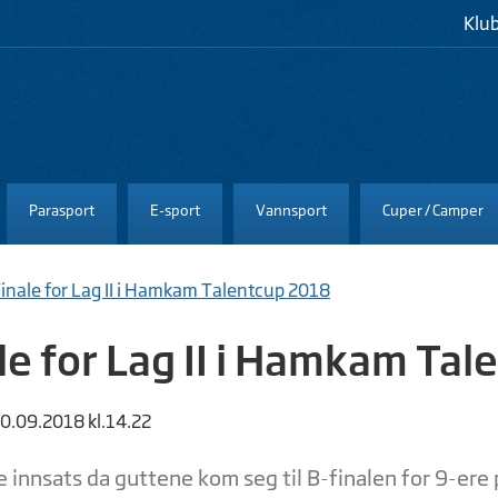
Klu
Parasport
E-sport
Vannsport
Cuper / Camper
inale for Lag II i Hamkam Talentcup 2018
le for Lag II i Hamkam Ta
10.09.2018 kl.14.22
 innsats da guttene kom seg til B-finalen for 9-ere