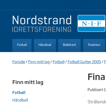
Fotball
Håndball
Ballidrett
Triathlon
Forside
/
Finn mitt lag
/
Fotball
/
Fotball Gutter 2005
/
F
Fina
Finn mitt lag
Publisert 
Fotball
Håndball
Strålende