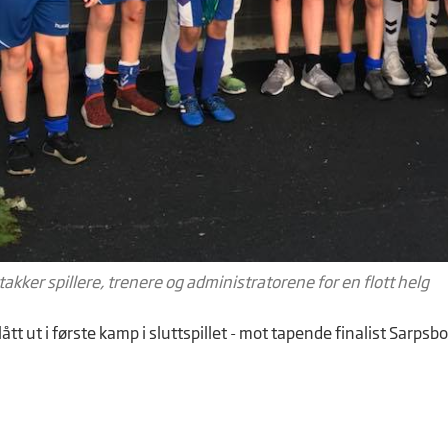
akker spillere, trenere og administratorene for en flott helg
slått ut i første kamp i sluttspillet - mot tapende finalist Sarpsbo