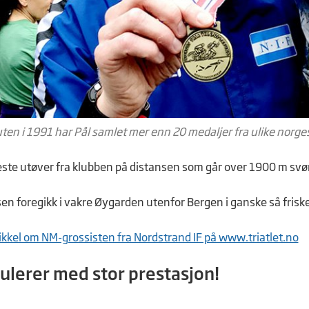
ten i 1991 har Pål samlet mer enn 20 medaljer fra ulike norges
este utøver fra klubben på distansen som går over 1900 m svø
n foregikk i vakre Øygarden utenfor Bergen i ganske så friske
rtikkel om NM-grossisten fra Nordstrand IF på www.triatlet.no
tulerer med stor prestasjon!