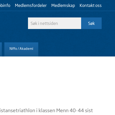
bbinfo
Medlemsfordeler
Medlemskap
Kontakt oss
Niffo / Akademi
istansetriathlon i klassen Menn 40-44 sist