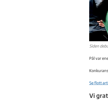
Siden debu
Pål var en
Konkuranse
Se flott a
Vi gra