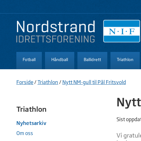
Fotball
Håndball
Ballidrett
Triathlon
Forside
/
Triathlon
/
Nytt NM-gull til Pål Fritsvold
Nytt
Triathlon
Sist oppda
Nyhetsarkiv
Om oss
Vi gratu