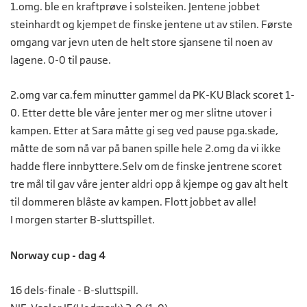
1.omg. ble en kraftprøve i solsteiken. Jentene jobbet
steinhardt og kjempet de finske jentene ut av stilen. Første
omgang var jevn uten de helt store sjansene til noen av
lagene. 0-0 til pause.
2.omg var ca.fem minutter gammel da PK-KU Black scoret 1-
0. Etter dette ble våre jenter mer og mer slitne utover i
kampen. Etter at Sara måtte gi seg ved pause pga.skade,
måtte de som nå var på banen spille hele 2.omg da vi ikke
hadde flere innbyttere.Selv om de finske jentrene scoret
tre mål til gav våre jenter aldri opp å kjempe og gav alt helt
til dommeren blåste av kampen. Flott jobbet av alle!
I morgen starter B-sluttspillet.
Norway cup - dag 4
16 dels-finale - B-sluttspill.