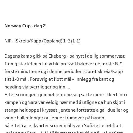
Norway Cup - dag 2
NIF – Skreia/Kapp (Oppland) 1-2 (1-1)
Dagens kamp gikk på Ekeberg - på nytt i deilig sommervær.
1.omg.startet med at vi ble presset bakover de første 8-9
første minuttene og i denne perioden scoret Skreia/Kapp
sitt 1-0 mål. Forøvrig et flott mål – innlegg fra kant og
heading via tverrligger og inn.
...
Etter scoringen kjempet jentene seg sakte men sikkert inn i
kampen og Sara var veldig nær med å utligne da hun skjøt i
stanga helt oppe i krysset. Jentene fortsatte å gå i dueller og
vinne baller lenger og lenger framover på banen.
Så etter ca. et kvarter scorer måltyven Sofia etter et flott