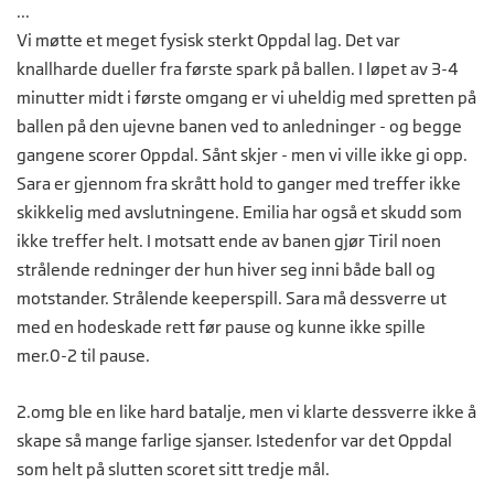
...
Vi møtte et meget fysisk sterkt Oppdal lag. Det var
knallharde dueller fra første spark på ballen. I løpet av 3-4
minutter midt i første omgang er vi uheldig med spretten på
ballen på den ujevne banen ved to anledninger - og begge
gangene scorer Oppdal. Sånt skjer - men vi ville ikke gi opp.
Sara er gjennom fra skrått hold to ganger med treffer ikke
skikkelig med avslutningene. Emilia har også et skudd som
ikke treffer helt. I motsatt ende av banen gjør Tiril noen
strålende redninger der hun hiver seg inni både ball og
motstander. Strålende keeperspill. Sara må dessverre ut
med en hodeskade rett før pause og kunne ikke spille
mer.0-2 til pause.
2.omg ble en like hard batalje, men vi klarte dessverre ikke å
skape så mange farlige sjanser. Istedenfor var det Oppdal
som helt på slutten scoret sitt tredje mål.