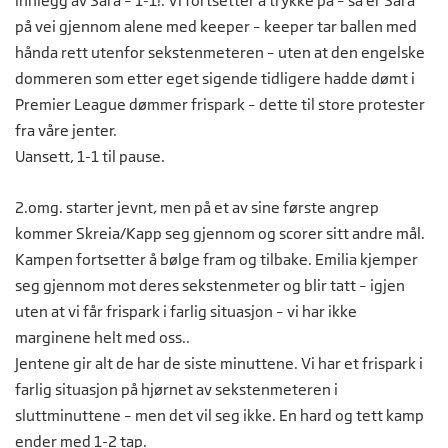
innlegg av Sara – 1-1!. Vi fortsetter å trykke på – så er Sara
på vei gjennom alene med keeper – keeper tar ballen med
hånda rett utenfor sekstenmeteren – uten at den engelske
dommeren som etter eget sigende tidligere hadde dømt i
Premier League dømmer frispark – dette til store protester
fra våre jenter.
Uansett, 1-1 til pause.
2.omg. starter jevnt, men på et av sine første angrep
kommer Skreia/Kapp seg gjennom og scorer sitt andre mål.
Kampen fortsetter å bølge fram og tilbake. Emilia kjemper
seg gjennom mot deres sekstenmeter og blir tatt – igjen
uten at vi får frispark i farlig situasjon – vi har ikke
marginene helt med oss..
Jentene gir alt de har de siste minuttene. Vi har et frispark i
farlig situasjon på hjørnet av sekstenmeteren i
sluttminuttene – men det vil seg ikke. En hard og tett kamp
ender med 1-2 tap.