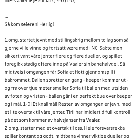
NIF-Vaaler IF(Hedmark) 2-0 (1-0)
...
Så kom seieren! Herlig!
1.omg. startet jevnt med stillingskrig mellom to lag som så
gjerne ville vinne og fortsatt være med i NC. Sakte men
sikkert vant våre jenter flere og flere dueller, og spillet
foregikk stadig oftere inne på Vaaler sin banehalvdel. Så
midtveis i omgangen får Sofia et flott gjennomspill i
bakrommet. Ballen spretter en gang - keeper kommer ut -
og fra over tjue meter smeller Sofia til ballen med utsiden
av foten og vristen - ballen går i en perfekt bue over keeper
og i mål. 1-0! Et knallmål! Resten av omgangen er jevn, med
et lite overtak til våre jenter. Tiril har imidlertid full kontroll
på det som kommer av halvsjanser fra Vaaler.
2.omg. starter med et overtak til oss. Hele forsvarsrekka
spiller kontant og godt, midtbana vinner viktige dueller og