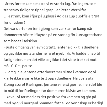
I årets første kamp møtte vi et sterkt lag. Rælingen, som
trenes av tidligere tippeligaspiller Peter Werni fra
Lillestrøm, kom i fjor på 3.plass i Adidas Cup ( uoffisielt NM
for ungdom )
Det var derfor en tent gjeng som var klar for kamp når
dommeren blåste i fløyten på en stor og fin kunstgressbane
som badet i solskinn.
...
Første omgang var jevn og tett. Jentene gikk til i duellene
og gav ikke motstanderne ro et øyeblikk. Vi hadde tilløp til
farligheter, men det ville seg ikke i det siste trekket mot
mål. 0-0 til pause.
I 2.omg. ble jentene etterhvert mer slitne i varmen og vi
klarte ikke å være like tett opp i duellene. Halvveis ut i
2.omg scoret Rælingen. Jentene ville så gjerne, men det ble
to mål til for Rælingen før dommeren blåste av kampen.
Likevel, vi tar med oss det positive fra kampen og går på
med ny giv i morgen! Sommer, fotball og vennskap er herlig!