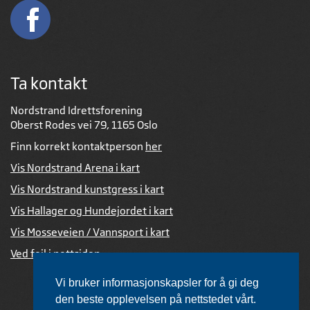
Ta kontakt
Nordstrand Idrettsforening
Oberst Rodes vei 79, 1165 Oslo
Finn korrekt kontaktperson
her
Vis Nordstrand Arena i kart
Vis Nordstrand kunstgress i kart
Vis Hallager og Hundejordet i kart
Vis Mosseveien / Vannsport i kart
Ved feil i nettsiden
Vi bruker informasjonskapsler for å gi deg
den beste opplevelsen på nettstedet vårt.