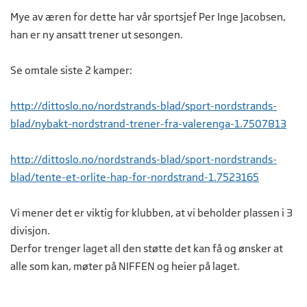
Mye av æren for dette har vår sportsjef Per Inge Jacobsen,
han er ny ansatt trener ut sesongen.
Se omtale siste 2 kamper:
http://dittoslo.no/nordstrands-blad/sport-nordstrands-
blad/nybakt-nordstrand-trener-fra-valerenga-1.7507813
http://dittoslo.no/nordstrands-blad/sport-nordstrands-
blad/tente-et-orlite-hap-for-nordstrand-1.7523165
Vi mener det er viktig for klubben, at vi beholder plassen i 3
divisjon.
Derfor trenger laget all den støtte det kan få og ønsker at
alle som kan, møter på NIFFEN og heier på laget.