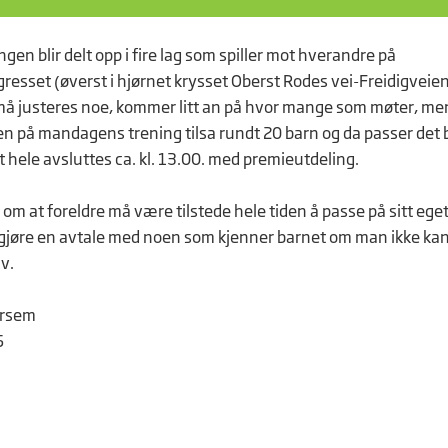
en blir delt opp i fire lag som spiller mot hverandre på
resset (øverst i hjørnet krysset Oberst Rodes vei-Freidigveien
 må justeres noe, kommer litt an på hvor mange som møter, me
en på mandagens trening tilsa rundt 20 barn og da passer det
et hele avsluttes ca. kl. 13.00. med premieutdeling.
om at foreldre må være tilstede hele tiden å passe på sitt eget
gjøre en avtale med noen som kjenner barnet om man ikke ka
lv.
arsem
6