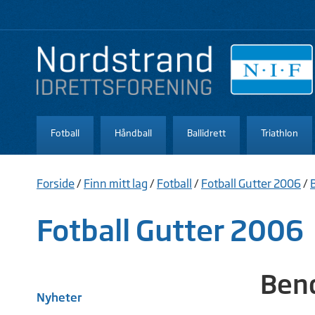
Fotball
Håndball
Ballidrett
Triathlon
Forside
/
Finn mitt lag
/
Fotball
/
Fotball Gutter 2006
/
Fotball Gutter 2006
Bend
Nyheter