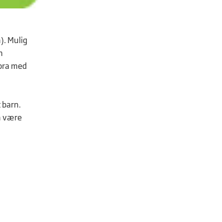
). Mulig
n
 bra med
 barn.
n være