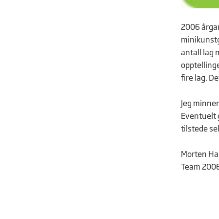
2006 årgang
minikunstg
antall lag
opptelling
fire lag. D
Jeg minner 
Eventuelt 
tilstede se
Morten H
Team 200