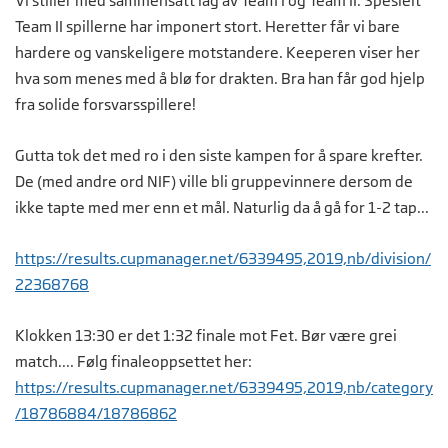
Vi stiller med sammensatt lag av Team I og Team II. Spesielt
Team II spillerne har imponert stort. Heretter får vi bare
hardere og vanskeligere motstandere. Keeperen viser her
hva som menes med å blø for drakten. Bra han får god hjelp
fra solide forsvarsspillere!
Gutta tok det med ro i den siste kampen for å spare krefter.
De (med andre ord NIF) ville bli gruppevinnere dersom de
ikke tapte med mer enn et mål. Naturlig da å gå for 1-2 tap...
https://results.cupmanager.net/6339495,2019,nb/division/
22368768
Klokken 13:30 er det 1:32 finale mot Fet. Bør være grei
match.... Følg finaleoppsettet her:
https://results.cupmanager.net/6339495,2019,nb/category
/18786884/18786862