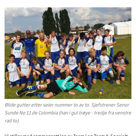
Blide gutter etter seier nummer to av to. Sjefstrener Senor
Sunde No 11 de Colombia (han i gul trøye - tredje fra venstre
rad to).