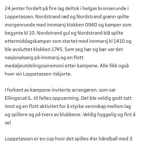
24 jenter fordelt på fire lag deltok i helgas bronserunde i
Loppetassen. Nordstrand rød og Nordstrand grønn spilte
morgenrunde med innmarsj klokken 0940 og kamper som
begynte kl 10. Nordstrand gul og Nordstrand blå spilte
ettermiddagskamper som startet med innmarsj kl 1410 og
ble avsluttet klokken 1745. Som seg hør og bør var det
nasjonalsang på innmarsj og en flott
medaljeutdelingsseremoni etter kampene. Alle fikk også
hver sin Loppetassen-tskjorte.
I forkant av kampene inviterte arrangøren, som var
Ellingsrud IL, til felles oppvarming. Det ble veldig godt tatt
imot og en flott aktivitet for å styrke vennskap mellom lag
og spillere og på tvers av klubbene. Veldig hyggelig og fint å
se!
Loppetassen er en cup hvor det spilles 4'er håndball med 3