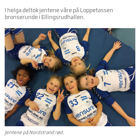
I helga deltok jentene våre på Loppetassen
bronserunde i Ellingsrudhallen.
Jentene på Nordstrand rød.