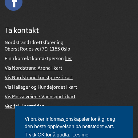
Ta kontakt
Nordstrand Idrettsforening
Oberst Rodes vei 79, 1165 Oslo
Finn korrekt kontaktperson
her
Vis Nordstrand Arena i kart
Vis Nordstrand kunstgress i kart
Vis Hallager og Hundejordet i kart
Vis Mosseveien / Vannsport i kart
Ved feil i nettsiden
Vi bruker informasjonskapsler for å gi deg
den beste opplevelsen på nettstedet vårt.
Trykk OK for å godta.
Les mer