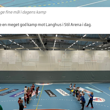
ge fine mål i dagens kamp
te en meget god kamp mot Langhus i Stil Arena i dag.