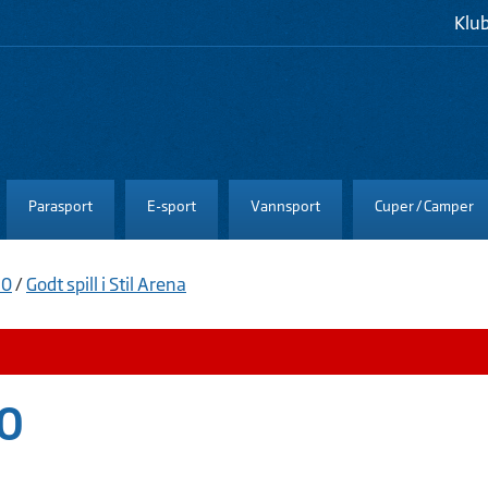
Klu
Parasport
E-sport
Vannsport
Cuper / Camper
10
/
Godt spill i Stil Arena
10