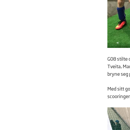
G08 stilte 
Tveita, Man
bryne seg 
Med sitt go
scooringer,