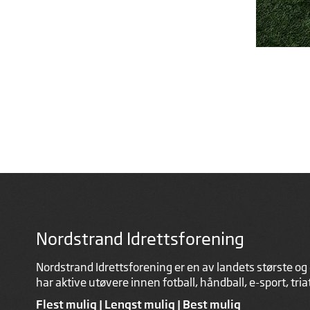
Nordstrand Idrettsforening
Nordstrand Idrettsforening er en av landets største og 
har aktive utøvere innen fotball, håndball, e-sport, tri
Flest mulig | Lengst mulig | Best mulig