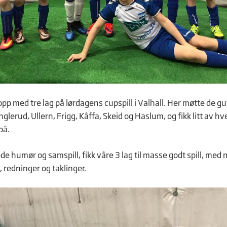
opp med tre lag på lørdagens cupspill i Valhall. Her møtte de gu
glerud, Ullern, Frigg, Kåffa, Skeid og Haslum, og fikk litt av hv
på.
de humør og samspill, fikk våre 3 lag til masse godt spill, med
 redninger og taklinger.