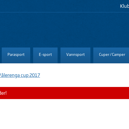
Klu
Parasport
E-sport
Vannsport
Cuper / Camper
Vålerenga cup 2017
der!