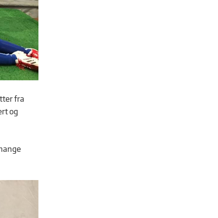
tter fra
ert og
 mange