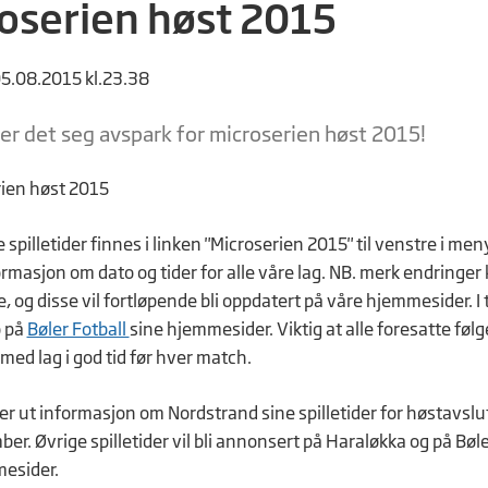
oserien høst 2015
05.08.2015 kl.23.38
r det seg avspark for microserien høst 2015!
spilletider finnes i linken "Microserien 2015" til venstre i me
ormasjon om dato og tider for alle våre lag. NB. merk endringer
og disse vil fortløpende bli oppdatert på våre hjemmesider. I t
o på
Bøler Fotball
sine hjemmesider. Viktig at alle foresatte følg
er med lag i god tid før hver match.
her ut informasjon om Nordstrand sine spilletider for høstavsl
er. Øvrige spilletider vil bli annonsert på Haraløkka og på Bøle
esider.