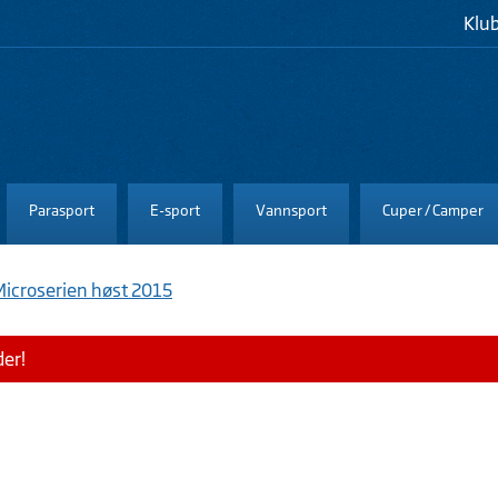
Klu
Parasport
E-sport
Vannsport
Cuper / Camper
Microserien høst 2015
der!