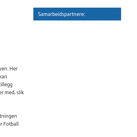
Samarbeidspartnere:
nyen. Her
 kan
illegg
er med, slik
utningen
r Fotball