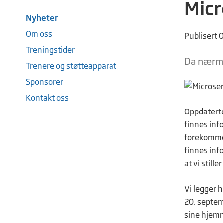
Micr
Nyheter
Om oss
Publisert 
Treningstider
Da nærme
Trenere og støtteapparat
Sponsorer
Kontakt oss
Oppdaterte 
finnes inf
forekomme, 
finnes inf
at vi still
Vi legger 
20. septemb
sine hjemm