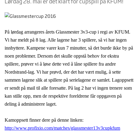
Lørdag 28. mai er det klart for cupspill på KFUM!
På lørdag arrangeres årets Glassmester 3v3-cup i regi av KFUM.
Vi har meldt på 8 lag. Alle lagene har 3 spillere, så vi har ingen
innbyttere. Kampene varer kun 7 minutter, så det burde ikke by på
noen problemer. Dersom det skulle oppstå behov for ekstra
spillere, prøver vi å løse dette ved å låne spillere fra andre
Nordstrand-lag. Vi har prøvd, der det har vært mulig, å sette
sammen lagene slik at spillere på serielagene er samlet. Lagoppsett
er sendt på mail til alle foresatte. På lag 2 har vi ingen trenere som
kan stille opp, men de respektive foreldrene får oppgaven på
deling å administrere laget.
Kamoppsett finner dere på denne linken:
http://www.profixio.com/matches/glassmester13v3cupkfum