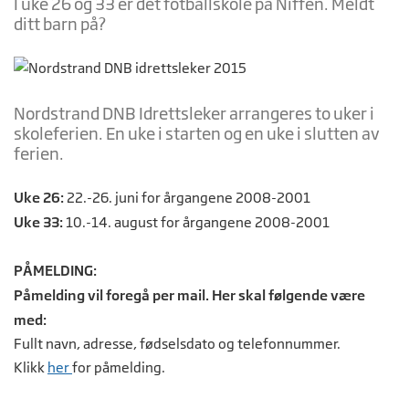
I uke 26 og 33 er det fotballskole på Niffen. Meldt
ditt barn på?
Nordstrand DNB Idrettsleker arrangeres to uker i
skoleferien. En uke i starten og en uke i slutten av
ferien.
Uke 26:
22.-26. juni for årgangene 2008-2001
Uke 33:
10.-14. august for årgangene 2008-2001
PÅMELDING:
Påmelding vil foregå per mail. Her skal følgende være
med:
Fullt navn, adresse, fødselsdato og telefonnummer.
Klikk
her
for påmelding.