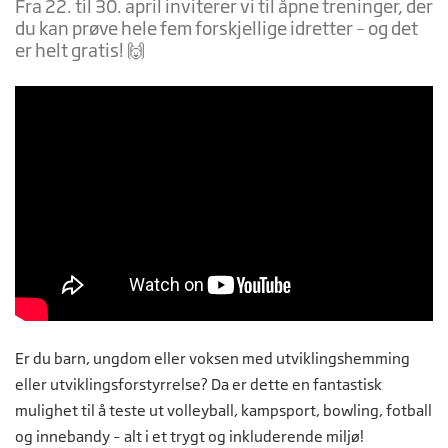
Fra 22. til 30. april inviterer vi til åpne treninger, der
du kan prøve hele fem forskjellige idretter – og det
er helt gratis! 🙌
Er du barn, ungdom eller voksen med utviklingshemming
eller utviklingsforstyrrelse? Da er dette en fantastisk
mulighet til å teste ut volleyball, kampsport, bowling, fotball
og innebandy – alt i et trygt og inkluderende miljø!