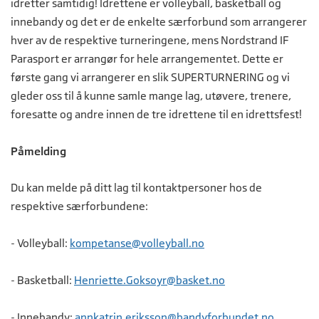
idretter samtidig! Idrettene er volleyball, basketball og
innebandy og det er de enkelte særforbund som arrangerer
hver av de respektive turneringene, mens Nordstrand IF
Parasport er arrangør for hele arrangementet. Dette er
første gang vi arrangerer en slik SUPERTURNERING og vi
gleder oss til å kunne samle mange lag, utøvere, trenere,
foresatte og andre innen de tre idrettene til en idrettsfest!
Påmelding
Du kan melde på ditt lag til kontaktpersoner hos de
respektive særforbundene:
- Volleyball:
kompetanse@volleyball.no
- Basketball:
Henriette.Goksoyr@basket.no
- Innebandy:
annkatrin.eriksson@bandyforbundet.no